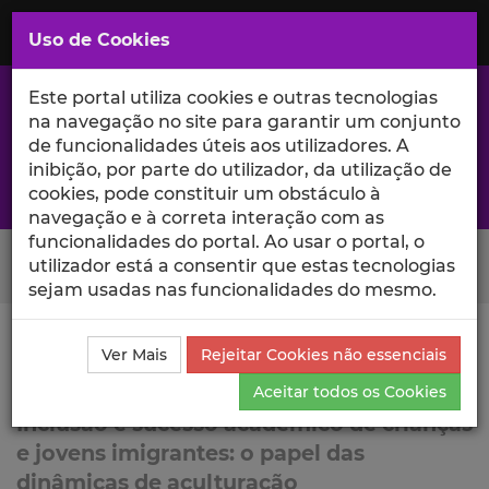
Saltar
para
MENU
Uso de Cookies
o
Conteúdo
Principal
Este portal utiliza cookies e outras tecnologias
na navegação no site para garantir um conjunto
de funcionalidades úteis aos utilizadores. A
inibição, por parte do utilizador, da utilização de
A excelência da investigação e ciência no Iscte
cookies, pode constituir um obstáculo à
navegação e à correta interação com as
funcionalidades do portal. Ao usar o portal, o
Search Button
utilizador está a consentir que estas tecnologias
sejam usadas nas funcionalidades do mesmo.
Ciência_Iscte
Lista de Projetos
Projeto
Ver Mais
Rejeitar Cookies não essenciais
ACIDI
Aceitar todos os Cookies
Inclusão e sucesso académico de crianças
e jovens imigrantes: o papel das
dinâmicas de aculturação