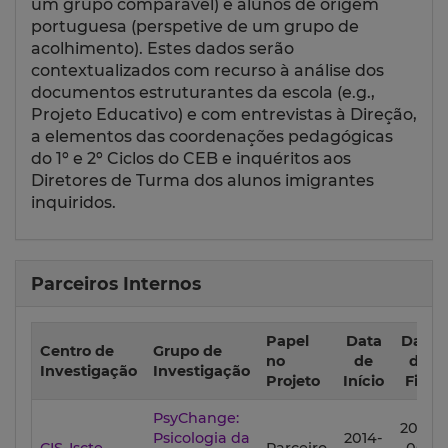
um grupo comparável) e alunos de origem
portuguesa (perspetive de um grupo de
acolhimento). Estes dados serão
contextualizados com recurso à análise dos
documentos estruturantes da escola (e.g.,
Projeto Educativo) e com entrevistas à Direção,
a elementos das coordenações pedagógicas
do 1º e 2º Ciclos do CEB e inquéritos aos
Diretores de Turma dos alunos imigrantes
inquiridos.
Parceiros Internos
Papel
Data
Data
Centro de
Grupo de
no
de
de
Investigação
Investigação
Projeto
Início
Fim
PsyChange:
2015-
Psicologia da
2014-