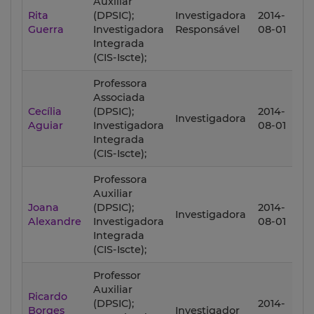
Auxiliar
201
Rita
(DPSIC);
Investigadora
2014-
06
Guerra
Investigadora
Responsável
08-01
3
Integrada
(CIS-Iscte);
Professora
Associada
201
Cecília
(DPSIC);
2014-
Investigadora
06
Aguiar
Investigadora
08-01
3
Integrada
(CIS-Iscte);
Professora
Auxiliar
201
Joana
(DPSIC);
2014-
Investigadora
06
Alexandre
Investigadora
08-01
3
Integrada
(CIS-Iscte);
Professor
Auxiliar
Ricardo
201
(DPSIC);
2014-
Borges
Investigador
06