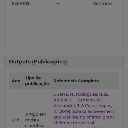
1A3-0019
--
Contrato
Outputs (Publicações)
Tipo de
Ano
Referência Completa
publicação
Guerra, R., Rodrigues, R. B.,
Aguiar, C., Carmona, M.,
Alexandre, J. & Costa-Lopes,
R. (2019). School achievement
Artigo em
and well-being of immigrant
2019
revista
children: the role of
científica