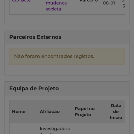
CIS-Iscte
Parceiro
06-
mudança
08-01
30
societal
Parceiros Externos
Não foram encontrados registos.
Equipa de Projeto
Data
Da
Papel no
Nome
Afiliação
de
d
Projeto
Início
Fi
Investigadora