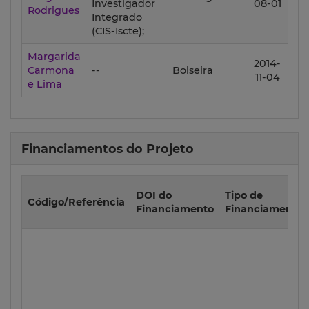
Investigador
08-01
Rodrigues
3
Integrado
(CIS-Iscte);
Margarida
201
2014-
Carmona
--
Bolseira
06
11-04
e Lima
3
Financiamentos do Projeto
DOI do
Tipo de
Código/Referência
Financiamento
Financiamento