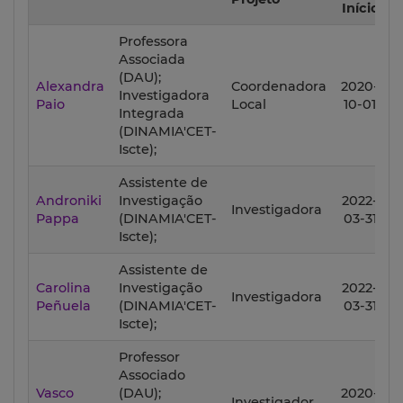
Início
Professora
Associada
(DAU);
2
Alexandra
Coordenadora
2020-
Investigadora
Paio
Local
10-01
Integrada
(DINAMIA'CET-
Iscte);
Assistente de
2
Androniki
Investigação
2022-
Investigadora
Pappa
(DINAMIA'CET-
03-31
Iscte);
Assistente de
2
Carolina
Investigação
2022-
Investigadora
Peñuela
(DINAMIA'CET-
03-31
Iscte);
Professor
Associado
2
Vasco
(DAU);
2020-
Investigador