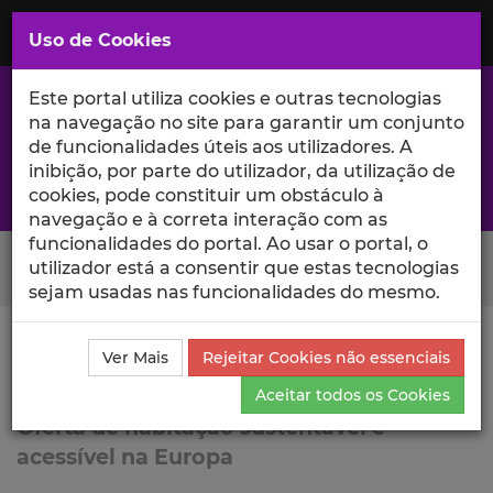
Saltar
para
MENU
Uso de Cookies
o
Conteúdo
Principal
Este portal utiliza cookies e outras tecnologias
na navegação no site para garantir um conjunto
de funcionalidades úteis aos utilizadores. A
inibição, por parte do utilizador, da utilização de
A excelência da investigação e ciência no Iscte
cookies, pode constituir um obstáculo à
navegação e à correta interação com as
funcionalidades do portal. Ao usar o portal, o
Search Button
utilizador está a consentir que estas tecnologias
sejam usadas nas funcionalidades do mesmo.
Ciência_Iscte
Lista de Projetos
Projeto
Ver Mais
Rejeitar Cookies não essenciais
RE-DWELL
Aceitar todos os Cookies
Oferta de habitação sustentável e
acessível na Europa