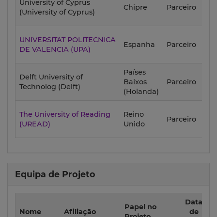
University of Cyprus
202
Chipre
Parceiro
(University of Cyprus)
10-
UNIVERSITAT POLITECNICA
202
Espanha
Parceiro
DE VALENCIA (UPA)
10-
Países
Delft University of
202
Baixos
Parceiro
Technolog (Delft)
10-
(Holanda)
The University of Reading
Reino
202
Parceiro
(UREAD)
Unido
10-
Equipa de Projeto
Data
Papel no
Nome
Afiliação
de
Projeto