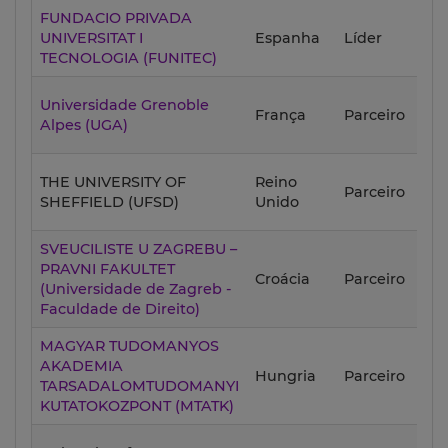
FUNDACIO PRIVADA
202
UNIVERSITAT I
Espanha
Líder
10-
TECNOLOGIA (FUNITEC)
Universidade Grenoble
202
França
Parceiro
Alpes (UGA)
10-
THE UNIVERSITY OF
Reino
202
Parceiro
SHEFFIELD (UFSD)
Unido
10-
SVEUCILISTE U ZAGREBU –
PRAVNI FAKULTET
202
Croácia
Parceiro
(Universidade de Zagreb -
10-
Faculdade de Direito)
MAGYAR TUDOMANYOS
AKADEMIA
202
Hungria
Parceiro
TARSADALOMTUDOMANYI
10-
KUTATOKOZPONT (MTATK)