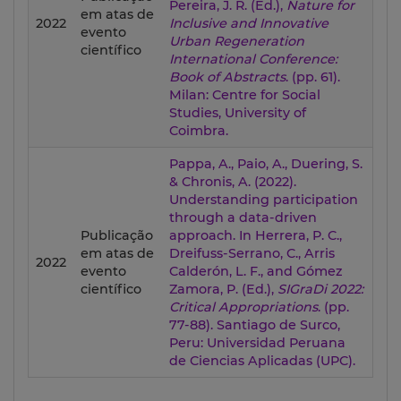
Pereira, J. R. (Ed.),
Nature for
em atas de
2022
Inclusive and Innovative
evento
Urban Regeneration
científico
International Conference:
Book of Abstracts
. (pp. 61).
Milan: Centre for Social
Studies, University of
Coimbra.
Pappa, A., Paio, A., Duering, S.
& Chronis, A. (2022).
Understanding participation
through a data-driven
Publicação
approach. In Herrera, P. C.,
em atas de
Dreifuss-Serrano, C., Arris
2022
evento
Calderón, L. F., and Gómez
científico
Zamora, P. (Ed.),
SIGraDi 2022:
Critical Appropriations
. (pp.
77-88). Santiago de Surco,
Peru: Universidad Peruana
de Ciencias Aplicadas (UPC).