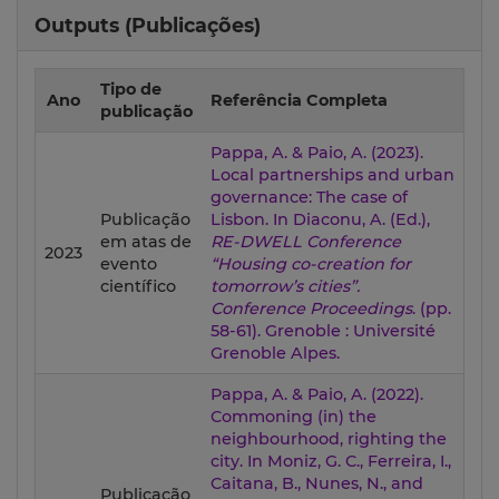
Outputs (Publicações)
Tipo de
Ano
Referência Completa
publicação
Pappa, A. & Paio, A. (2023).
Local partnerships and urban
governance: The case of
Publicação
Lisbon. In Diaconu, A. (Ed.),
em atas de
RE-DWELL Conference
2023
evento
“Housing co-creation for
científico
tomorrow’s cities”.
Conference Proceedings
. (pp.
58-61). Grenoble : Université
Grenoble Alpes.
Pappa, A. & Paio, A. (2022).
Commoning (in) the
neighbourhood, righting the
city. In Moniz, G. C., Ferreira, I.,
Caitana, B., Nunes, N., and
Publicação