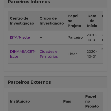
Parceiros Internos
Papel
Data
Data
Centro de
Grupo de
no
de
de
Investigação
Investigação
Projeto
Início
Fim
2020-
2022
ISTAR-Iscte
--
Parceiro
10-01
01-31
2024
DINAMIA'CET-
Cidades e
2020-
Líder
09-
Iscte
Territórios
10-01
30
Parceiros Externos
Papel
Da
Instituição
País
no
d
Projeto
Iní