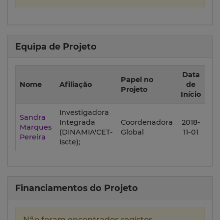
Equipa de Projeto
Data
Da
Papel no
Nome
Afiliação
de
d
Projeto
Início
F
Investigadora
Sandra
Integrada
Coordenadora
2018-
20
Marques
(DINAMIA'CET-
Global
11-01
10
Pereira
Iscte);
Financiamentos do Projeto
Não foram encontrados registos.