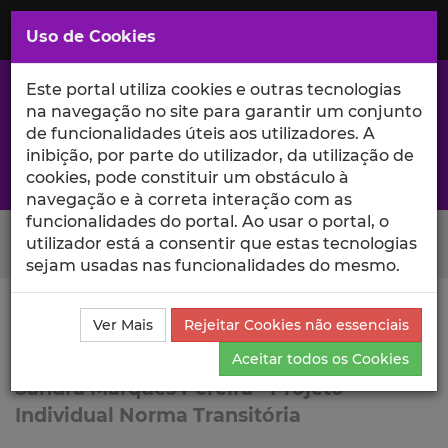
Saltar
para
MENU
Uso de Cookies
o
Conteúdo
Principal
Este portal utiliza cookies e outras tecnologias
na navegação no site para garantir um conjunto
de funcionalidades úteis aos utilizadores. A
inibição, por parte do utilizador, da utilização de
A excelência da investigação e ciência no Iscte
cookies, pode constituir um obstáculo à
navegação e à correta interação com as
funcionalidades do portal. Ao usar o portal, o
Search Button
utilizador está a consentir que estas tecnologias
sejam usadas nas funcionalidades do mesmo.
Ciência_Iscte
Lista de Projetos
Projeto
Ver Mais
Rejeitar Cookies não essenciais
NT SMP
Aceitar todos os Cookies
Sandra Marques Pereira - Projeto
Individual Norma Transitória