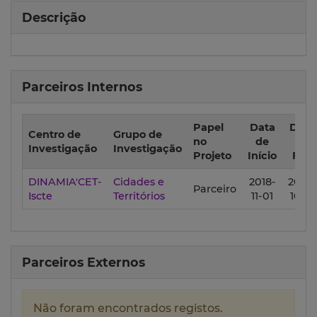
Descrição
Parceiros Internos
Papel
Data
Data
Centro de
Grupo de
no
de
de
Investigação
Investigação
Projeto
Início
Fim
DINAMIA'CET-
Cidades e
2018-
2022-
Parceiro
Iscte
Territórios
11-01
10-31
Parceiros Externos
Não foram encontrados registos.