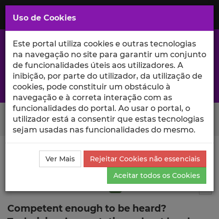
Saltar
para
MENU
Uso de Cookies
o
Conteúdo
Principal
Este portal utiliza cookies e outras tecnologias
na navegação no site para garantir um conjunto
de funcionalidades úteis aos utilizadores. A
inibição, por parte do utilizador, da utilização de
A excelência da investigação e ciência no Iscte
cookies, pode constituir um obstáculo à
navegação e à correta interação com as
funcionalidades do portal. Ao usar o portal, o
Search Button
utilizador está a consentir que estas tecnologias
sejam usadas nas funcionalidades do mesmo.
Ciência_Iscte
Publicações
Descrição Detalhada da
Ver Mais
Rejeitar Cookies não essenciais
Publicação
Aceitar todos os Cookies
Artigo em revista científica
Q1
4
Tog
Competent enough to be heard?