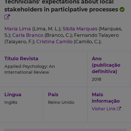
Technicians’ expectations about local
stakeholders in participative processes
Maria Lima
(Lima, M. L.);
Sibila Marques
(Marques,
S.);
Carla Branco
(Branco, C.);
Fernando Talayero
(Talayero, F.);
Cristina Camilo
(Camilo, C.);
Título Revista
Ano
(publicação
Applied Psychology: An
definitiva)
International Review
2018
Língua
País
Mais
Informação
Inglês
Reino Unido
Visitar Link