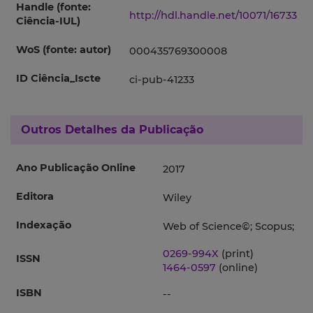
Handle (fonte:
http://hdl.handle.net/10071/16733
Ciência-IUL)
WoS (fonte: autor)
000435769300008
ID Ciência_Iscte
ci-pub-41233
Outros Detalhes da Publicação
Ano Publicação Online
2017
Editora
Wiley
Indexação
Web of Science©; Scopus;
0269-994X
(print)
ISSN
1464-0597
(online)
ISBN
--