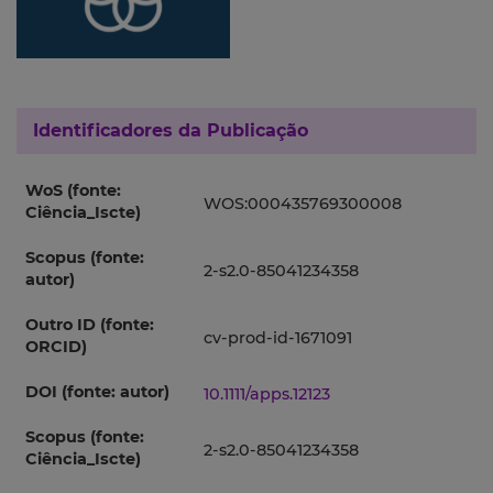
Identificadores da Publicação
WoS (fonte:
WOS:000435769300008
Ciência_Iscte)
Scopus (fonte:
2-s2.0-85041234358
autor)
Outro ID (fonte:
cv-prod-id-1671091
ORCID)
DOI (fonte: autor)
10.1111/apps.12123
Scopus (fonte:
2-s2.0-85041234358
Ciência_Iscte)