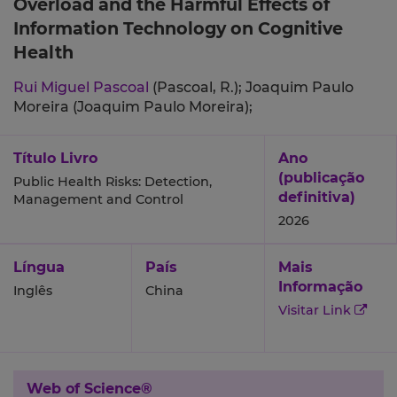
Overload and the Harmful Effects of
Information Technology on Cognitive
Health
Rui Miguel Pascoal
(Pascoal, R.);
Joaquim Paulo
Moreira (Joaquim Paulo Moreira);
Título Livro
Ano
(publicação
Public Health Risks: Detection,
definitiva)
Management and Control
2026
Língua
País
Mais
Informação
Inglês
China
Visitar Link
Web of Science®