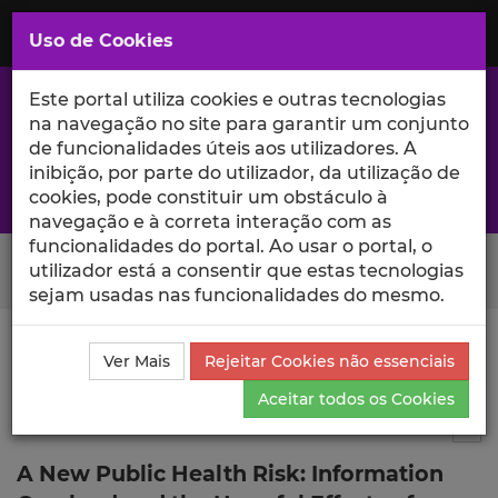
Saltar
para
MENU
Uso de Cookies
o
Conteúdo
Principal
Este portal utiliza cookies e outras tecnologias
na navegação no site para garantir um conjunto
de funcionalidades úteis aos utilizadores. A
inibição, por parte do utilizador, da utilização de
A excelência da investigação e ciência no Iscte
cookies, pode constituir um obstáculo à
navegação e à correta interação com as
funcionalidades do portal. Ao usar o portal, o
Search Button
utilizador está a consentir que estas tecnologias
sejam usadas nas funcionalidades do mesmo.
Ciência_Iscte
Publicações
Descrição Detalhada da
Ver Mais
Rejeitar Cookies não essenciais
Publicação
Aceitar todos os Cookies
Capítulo de livro
2
Tog
A New Public Health Risk: Information