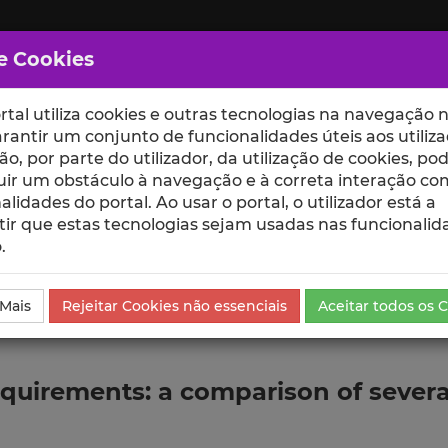
e Cookies
rtal utiliza cookies e outras tecnologias na navegação n
rantir um conjunto de funcionalidades úteis aos utiliza
ção, por parte do utilizador, da utilização de cookies, po
uir um obstáculo à navegação e à correta interação co
scte
ESCOLAS
UNIDADES
alidades do portal. Ao usar o portal, o utilizador está a
ir que estas tecnologias sejam usadas nas funcionalid
.
ublicação
 Mais
Rejeitar Cookies não essenciais
Aceitar todos os 
equirements: a comparison of sever