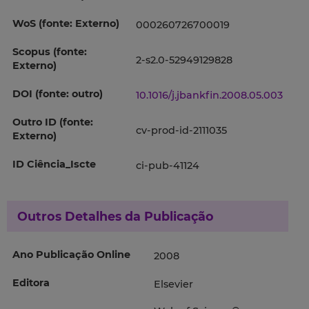
WoS (fonte: Externo)
000260726700019
Scopus (fonte:
2-s2.0-52949129828
Externo)
DOI (fonte: outro)
10.1016/j.jbankfin.2008.05.003
Outro ID (fonte:
cv-prod-id-2111035
Externo)
ID Ciência_Iscte
ci-pub-41124
Outros Detalhes da Publicação
Ano Publicação Online
2008
Editora
Elsevier