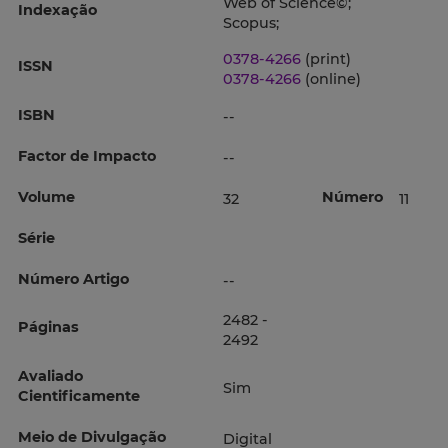
Web of Science©;
Indexação
Scopus;
0378-4266
(print)
ISSN
0378-4266
(online)
ISBN
--
Factor de Impacto
--
Volume
Número
32
11
Série
Número Artigo
--
2482 -
Páginas
2492
Avaliado
Sim
Cientificamente
Meio de Divulgação
Digital