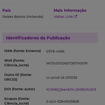
País
Mais Informação
Países Baixos (Holanda)
Visitar Link
Identificadores da Publicação
ISSN (fonte: Externo)
0378-4266
WoS (fonte:
WOS:000260726700019
Ciência_Iscte)
Outro ID (fonte:
cv-prod-id-2111035
ORCID)
DOI (fonte: autor)
10.1016/j.jbankfin.2008.05.003
Scopus (fonte:
2-s2.0-52949129828
Ciência_Iscte)