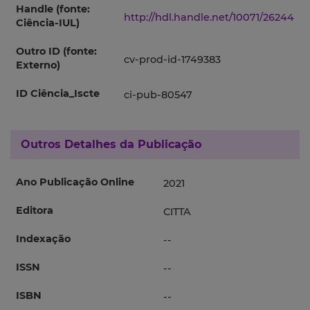
Handle (fonte:
http://hdl.handle.net/10071/26244
Ciência-IUL)
Outro ID (fonte:
cv-prod-id-1749383
Externo)
ID Ciência_Iscte
ci-pub-80547
Outros Detalhes da Publicação
Ano Publicação Online
2021
Editora
CITTA
Indexação
--
ISSN
--
ISBN
--