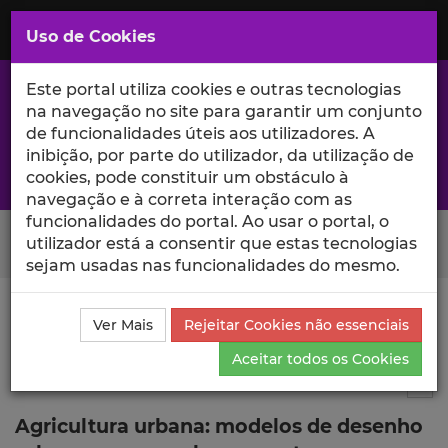
Saltar
para
MENU
Uso de Cookies
o
Conteúdo
Principal
Este portal utiliza cookies e outras tecnologias
na navegação no site para garantir um conjunto
de funcionalidades úteis aos utilizadores. A
inibição, por parte do utilizador, da utilização de
A excelência da investigação e ciência no Iscte
cookies, pode constituir um obstáculo à
navegação e à correta interação com as
funcionalidades do portal. Ao usar o portal, o
Search Button
utilizador está a consentir que estas tecnologias
sejam usadas nas funcionalidades do mesmo.
Ciência_Iscte
Publicações
Descrição Detalhada da
Ver Mais
Rejeitar Cookies não essenciais
Publicação
Aceitar todos os Cookies
Capítulo de livro
6
Tog
Agricultura urbana: modelos de desenho