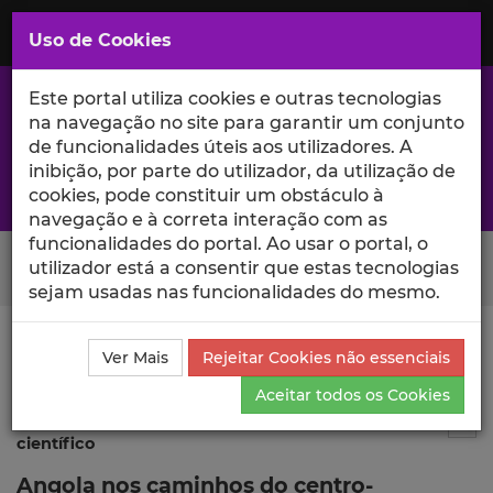
Saltar
para
MENU
Uso de Cookies
o
Conteúdo
Principal
Este portal utiliza cookies e outras tecnologias
na navegação no site para garantir um conjunto
de funcionalidades úteis aos utilizadores. A
inibição, por parte do utilizador, da utilização de
A excelência da investigação e ciência no Iscte
cookies, pode constituir um obstáculo à
navegação e à correta interação com as
funcionalidades do portal. Ao usar o portal, o
Search Button
utilizador está a consentir que estas tecnologias
sejam usadas nas funcionalidades do mesmo.
Ciência_Iscte
Publicações
Descrição Detalhada da
Ver Mais
Rejeitar Cookies não essenciais
Publicação
Aceitar todos os Cookies
Publicação em atas de evento
4
Tog
científico
Angola nos caminhos do centro-