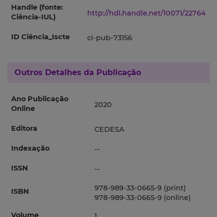
Handle (fonte:
http://hdl.handle.net/10071/22764
Ciência-IUL)
ID Ciência_Iscte
ci-pub-73156
Outros Detalhes da Publicação
Ano Publicação
2020
Online
Editora
CEDESA
Indexação
--
ISSN
--
978-989-33-0665-9 (print)
ISBN
978-989-33-0665-9 (online)
Volume
1