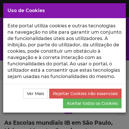
Saltar
para
MENU
Uso de Cookies
o
Conteúdo
Principal
Este portal utiliza cookies e outras tecnologias
na navegação no site para garantir um conjunto
de funcionalidades úteis aos utilizadores. A
inibição, por parte do utilizador, da utilização de
A excelência da investigação e ciência no Iscte
cookies, pode constituir um obstáculo à
navegação e à correta interação com as
funcionalidades do portal. Ao usar o portal, o
Search Button
utilizador está a consentir que estas tecnologias
sejam usadas nas funcionalidades do mesmo.
Ciência_Iscte
Publicações
Descrição Detalhada da
Ver Mais
Rejeitar Cookies não essenciais
Publicação
Aceitar todos os Cookies
Artigo em revista científica
Q3
2
Tog
As Escolas mundiais IB em São Paulo,