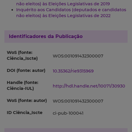
não eleitos) às Eleições Legislativas de 2019
Inquérito aos Candidatos (deputados e candidatos
não eleitos) às Eleições Legislativas de 2022
Identificadores da Publicação
WoS (fonte:
WOS:001091432300007
Ciência_Iscte)
DOI (fonte: autor)
10.35362/rie9315969
Handle (fonte:
http://hdl.handle.net/10071/30930
Ciência-IUL)
WoS (fonte: autor)
WOS:001091432300007
ID Ciência_Iscte
ci-pub-100041