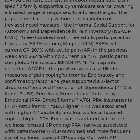
(CP) adjustment. Current self-report measures of pain-
specific family supportive dynamics are scarce, covering
a limited range of responses. To address this gap, this
paper aimed at the psychometric validation of a
(revised) novel measure - the Informal Social Support for
Autonomy and Dependence in Pain Inventory (ISSADI-
PAIN). Three-hundred and three adults participated in
this study (53.3% women; Mage = 49.31), 53.5% with
current CP, 20.1% with acute pain (AP) in the previous
week and 26.4% with no current pain. All participants
completed the revised ISSADI-PAIN. Participants
reporting AP/CP in the previous week also filled out
measures of pain coping/outcomes. Exploratory and
confirmatory factor analyzes supported a 3-factor
structure: Perceived Promotion of Dependence (PPD; 5
items; ? =.82), Perceived Promotion of Autonomy-
Emotional (PPA-Emot; 3 items; ? =.78), PPA-instrumental
(PPA-Inst; 3 items; ? =.82). Higher PPD was associated
with higher AP disability and less wellness-focused
coping; higher PPA-Emot was associated with more
wellness-focused CP coping; PPA-Inst was associated
with better/worse AP/CP outcomes and more frequent
use of wellness-focused CP coping. Men with AP