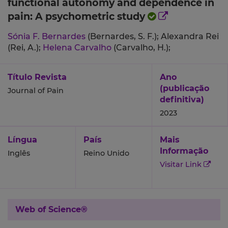
functional autonomy and dependence in
pain: A psychometric study
Sónia F. Bernardes
(Bernardes, S. F.);
Alexandra Rei
(Rei, A.);
Helena Carvalho
(Carvalho, H.);
Título Revista
Ano
(publicação
Journal of Pain
definitiva)
2023
Língua
País
Mais
Informação
Inglês
Reino Unido
Visitar Link
Web of Science®