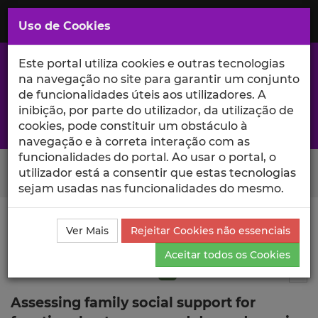
Saltar
para
MENU
Uso de Cookies
o
Conteúdo
Principal
Este portal utiliza cookies e outras tecnologias
na navegação no site para garantir um conjunto
de funcionalidades úteis aos utilizadores. A
inibição, por parte do utilizador, da utilização de
A excelência da investigação e ciência no Iscte
cookies, pode constituir um obstáculo à
navegação e à correta interação com as
funcionalidades do portal. Ao usar o portal, o
Search Button
utilizador está a consentir que estas tecnologias
sejam usadas nas funcionalidades do mesmo.
Ciência_Iscte
Publicações
Descrição Detalhada da
Ver Mais
Rejeitar Cookies não essenciais
Publicação
Aceitar todos os Cookies
Artigo em revista científica
Q1
5
Tog
Assessing family social support for