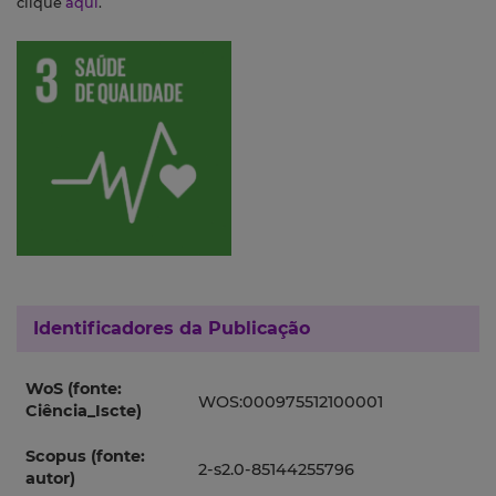
clique
aqui
.
Identificadores da Publicação
WoS (fonte:
WOS:000975512100001
Ciência_Iscte)
Scopus (fonte:
2-s2.0-85144255796
autor)