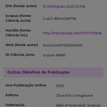
DOI (fonte: autor)
10.1016/j.jpain.2022.10.016
Scopus (fonte:
2-s2.0-85144255796
Ciência_Iscte)
Handle (fonte:
http://hdl.handle.net/10071/27808
Ciência-IUL)
WoS (fonte: autor)
WOS:000975512100001
ID Ciência_Iscte
ci-pub-91680
Outros Detalhes da Publicação
Ano Publicação Online
2022
Editora
Churchill Livingstone
Indexação
Web of Science©; Scopus;