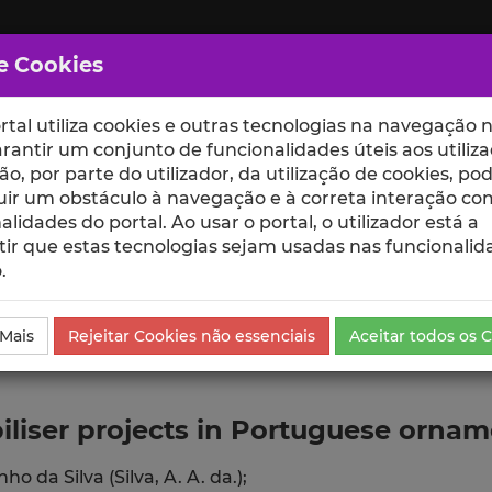
e Cookies
rtal utiliza cookies e outras tecnologias na navegação n
rantir um conjunto de funcionalidades úteis aos utiliza
ção, por parte do utilizador, da utilização de cookies, po
uir um obstáculo à navegação e à correta interação co
scte
ESCOLAS
UNIDADES
alidades do portal. Ao usar o portal, o utilizador está a
ir que estas tecnologias sejam usadas nas funcionalid
.
ublicação
 Mais
Rejeitar Cookies não essenciais
Aceitar todos os 
biliser projects in Portuguese orn
ho da Silva (Silva, A. A. da.);