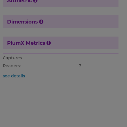
Altmetric
Dimensions
PlumX Metrics
Captures
Readers:
3
see details