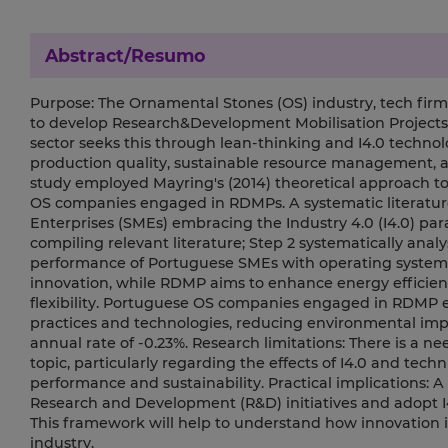
Abstract/Resumo
Purpose: The Ornamental Stones (OS) industry, tech firms
to develop Research&Development Mobilisation Projects 
sector seeks this through lean-thinking and I4.0 technolo
production quality, sustainable resource management, a
study employed Mayring's (2014) theoretical approach to
OS companies engaged in RDMPs. A systematic literatur
Enterprises (SMEs) embracing the Industry 4.0 (I4.0) par
compiling relevant literature; Step 2 systematically anal
performance of Portuguese SMEs with operating systems.
innovation, while RDMP aims to enhance energy efficien
flexibility. Portuguese OS companies engaged in RDMP 
practices and technologies, reducing environmental imp
annual rate of -0.23%. Research limitations: There is a n
topic, particularly regarding the effects of I4.0 and te
performance and sustainability. Practical implications: 
Research and Development (R&D) initiatives and adopt I4.
This framework will help to understand how innovation
industry.