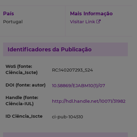
País
Mais Informação
Portugal
Visitar Link
Identificadores da Publicação
WoS (fonte:
RC:140207293_S24
Ciência_Iscte)
DOI (fonte: autor)
10.58869/EJABM10(1)/07
Handle (fonte:
http://hdl.handle.net/10071/31982
Ciência-IUL)
ID Ciência_Iscte
ci-pub-104510