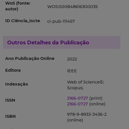
WoS (fonte:
WOS:000848616300035
autor)
ID Ciência_Iscte
ci-pub-111457
Outros Detalhes da Publicação
Ano Publicação Online
2022
Editora
IEEE
Web of Science©;
Indexação
Scopus;
2166-0727
(print)
ISSN
2166-0727
(online)
978-9-8933-3436-2
ISBN
(online)