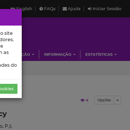
English
FAQs
Ajuda
Iniciar Sessão
o site
dores.
de
m as
INVESTIGAÇÃO
INFORMAÇÃO
ESTATÍSTICAS
ades do
Cookies
4
Toggl
Opções
cy
 P.);