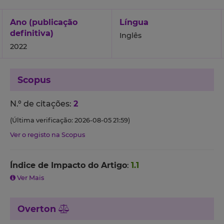
Ano (publicação
Língua
definitiva)
Inglês
2022
Scopus
N.º de citações:
2
(Última verificação: 2026-08-05 21:59)
Ver o registo na Scopus
Índice de Impacto do Artigo
:
1.1
Ver Mais
Overton