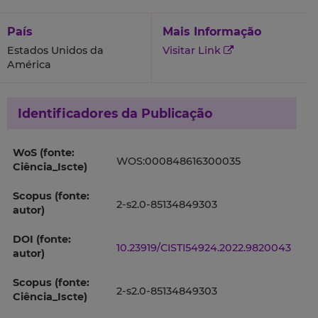
País
Mais Informação
Estados Unidos da
Visitar Link
América
Identificadores da Publicação
WoS (fonte:
WOS:000848616300035
Ciência_Iscte)
Scopus (fonte:
2-s2.0-85134849303
autor)
DOI (fonte:
10.23919/CISTI54924.2022.9820043
autor)
Scopus (fonte:
2-s2.0-85134849303
Ciência_Iscte)