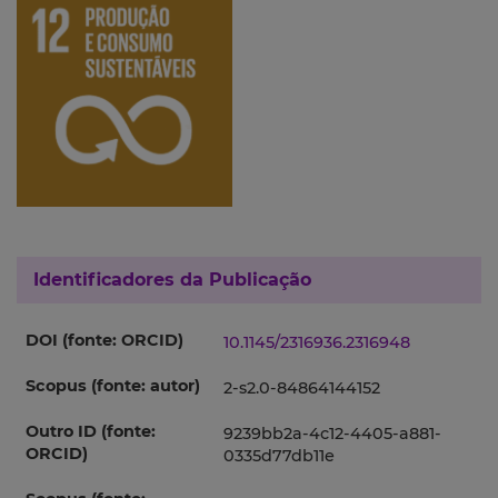
Identificadores da Publicação
DOI (fonte: ORCID)
10.1145/2316936.2316948
Scopus (fonte: autor)
2-s2.0-84864144152
Outro ID (fonte:
9239bb2a-4c12-4405-a881-
ORCID)
0335d77db11e