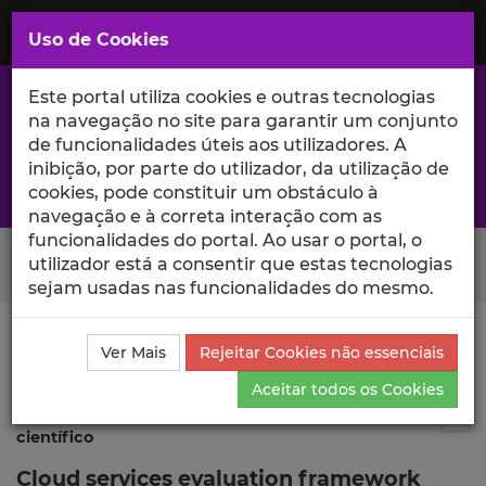
Saltar
para
MENU
Uso de Cookies
o
Conteúdo
Principal
Este portal utiliza cookies e outras tecnologias
na navegação no site para garantir um conjunto
de funcionalidades úteis aos utilizadores. A
inibição, por parte do utilizador, da utilização de
A excelência da investigação e ciência no Iscte
cookies, pode constituir um obstáculo à
navegação e à correta interação com as
funcionalidades do portal. Ao usar o portal, o
Search Button
utilizador está a consentir que estas tecnologias
sejam usadas nas funcionalidades do mesmo.
Ciência_Iscte
Publicações
Descrição Detalhada da
Ver Mais
Rejeitar Cookies não essenciais
Publicação
Aceitar todos os Cookies
Publicação em atas de evento
9
Tog
científico
Cloud services evaluation framework