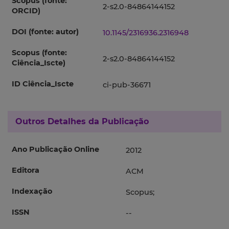
Scopus (fonte:
2-s2.0-84864144152
ORCID)
DOI (fonte: autor)
10.1145/2316936.2316948
Scopus (fonte:
2-s2.0-84864144152
Ciência_Iscte)
ID Ciência_Iscte
ci-pub-36671
Outros Detalhes da Publicação
Ano Publicação Online
2012
Editora
ACM
Indexação
Scopus;
ISSN
--