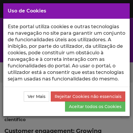
Saltar
para
MENU
Uso de Cookies
o
Conteúdo
Principal
Este portal utiliza cookies e outras tecnologias
na navegação no site para garantir um conjunto
de funcionalidades úteis aos utilizadores. A
inibição, por parte do utilizador, da utilização de
A excelência da investigação e ciência no Iscte
cookies, pode constituir um obstáculo à
navegação e à correta interação com as
funcionalidades do portal. Ao usar o portal, o
Search Button
utilizador está a consentir que estas tecnologias
sejam usadas nas funcionalidades do mesmo.
Ciência_Iscte
Publicações
Descrição Detalhada da
Ver Mais
Rejeitar Cookies não essenciais
Publicação
Aceitar todos os Cookies
Publicação em atas de evento
2
Tog
científico
Customer engagement: Growing