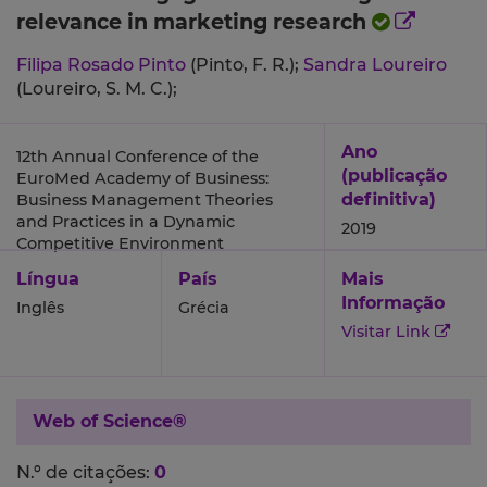
relevance in marketing research
Filipa Rosado Pinto
(Pinto, F. R.);
Sandra Loureiro
(Loureiro, S. M. C.);
Ano
12th Annual Conference of the
(publicação
EuroMed Academy of Business:
definitiva)
Business Management Theories
and Practices in a Dynamic
2019
Competitive Environment
Língua
País
Mais
Informação
Inglês
Grécia
Visitar Link
Web of Science®
N.º de citações:
0