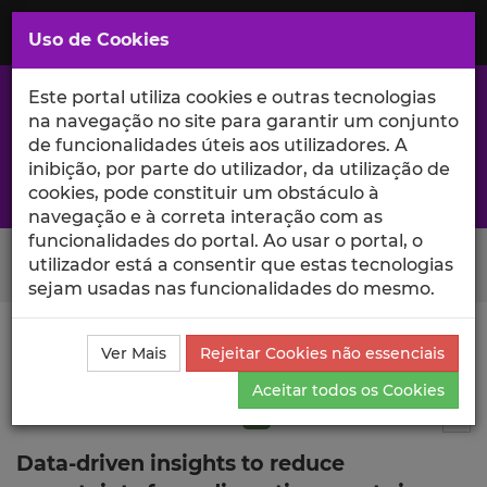
Saltar
para
MENU
Uso de Cookies
o
Conteúdo
Principal
Este portal utiliza cookies e outras tecnologias
na navegação no site para garantir um conjunto
de funcionalidades úteis aos utilizadores. A
inibição, por parte do utilizador, da utilização de
A excelência da investigação e ciência no Iscte
cookies, pode constituir um obstáculo à
navegação e à correta interação com as
funcionalidades do portal. Ao usar o portal, o
Search Button
utilizador está a consentir que estas tecnologias
sejam usadas nas funcionalidades do mesmo.
Ciência_Iscte
Publicações
Descrição Detalhada da
Ver Mais
Rejeitar Cookies não essenciais
Publicação
Aceitar todos os Cookies
Artigo em revista científica
Q1
10
Tog
Data-driven insights to reduce