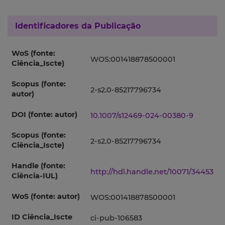
Identificadores da Publicação
WoS (fonte:
WOS:001418878500001
Ciência_Iscte)
Scopus (fonte:
2-s2.0-85217796734
autor)
DOI (fonte: autor)
10.1007/s12469-024-00380-9
Scopus (fonte:
2-s2.0-85217796734
Ciência_Iscte)
Handle (fonte:
http://hdl.handle.net/10071/34453
Ciência-IUL)
WoS (fonte: autor)
WOS:001418878500001
ID Ciência_Iscte
ci-pub-106583