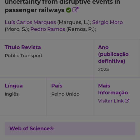
uncertainty from disruptive events in
passenger railways
Luís Carlos Marques
(Marques, L.);
Sérgio Moro
(Moro, S.);
Pedro Ramos
(Ramos, P.);
Título Revista
Ano
(publicação
Public Transport
definitiva)
2025
Língua
País
Mais
Informação
Inglês
Reino Unido
Visitar Link
Web of Science®