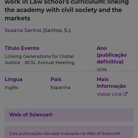
work in Law school’s curriculum: linking
the academy with civil society and the
markets
Susana Santos
(Santos, S.);
Título Evento
Ano
(publicação
Linking Generations for Global
definitiva)
Justice - RCSL Annual Meeting
2019
Língua
País
Mais
Informação
Inglês
Espanha
Visitar Link
Web of Science®
Esta publicação não está indexada na Web of Science®