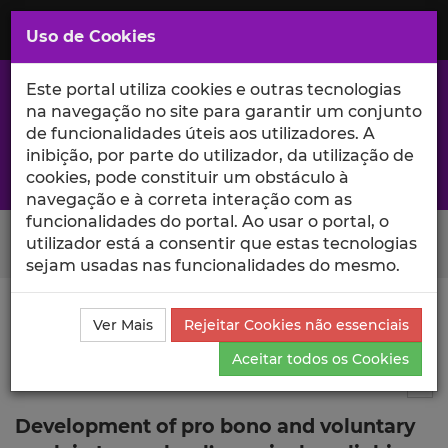
Saltar
para
MENU
Uso de Cookies
o
Conteúdo
Principal
Este portal utiliza cookies e outras tecnologias
na navegação no site para garantir um conjunto
de funcionalidades úteis aos utilizadores. A
inibição, por parte do utilizador, da utilização de
A excelência da investigação e ciência no Iscte
cookies, pode constituir um obstáculo à
navegação e à correta interação com as
funcionalidades do portal. Ao usar o portal, o
Search Button
utilizador está a consentir que estas tecnologias
sejam usadas nas funcionalidades do mesmo.
Ciência_Iscte
Comunicações
Descrição Detalhada
Ver Mais
Rejeitar Cookies não essenciais
da Comunicação
Aceitar todos os Cookies
Comunicação em evento científico
9
Tog
Development of pro bono and voluntary