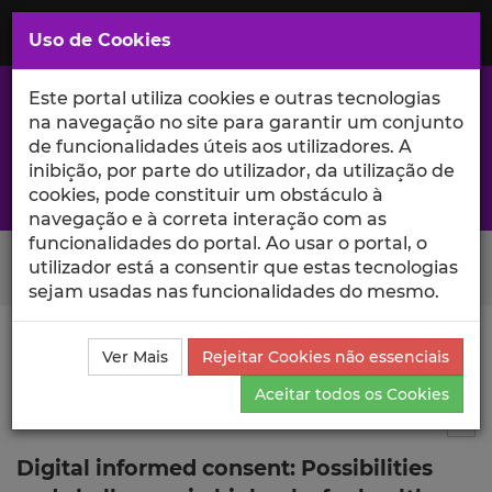
Saltar
para
MENU
Uso de Cookies
o
Conteúdo
Principal
Este portal utiliza cookies e outras tecnologias
na navegação no site para garantir um conjunto
de funcionalidades úteis aos utilizadores. A
inibição, por parte do utilizador, da utilização de
A excelência da investigação e ciência no Iscte
cookies, pode constituir um obstáculo à
navegação e à correta interação com as
funcionalidades do portal. Ao usar o portal, o
Search Button
utilizador está a consentir que estas tecnologias
sejam usadas nas funcionalidades do mesmo.
Ciência_Iscte
Publicações
Descrição Detalhada da
Ver Mais
Rejeitar Cookies não essenciais
Publicação
Aceitar todos os Cookies
Artigo em revista científica
4
Tog
Digital informed consent: Possibilities