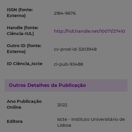
ISSN (fonte:
2184-9676
Externo)
Handle (fonte:
http://hdl.handle.net/10071/27410
Ciência-IUL)
Outro ID (fonte:
cv-prod-id-3203948
Externo)
ID Ciência_Iscte
ci-pub-93488
Outros Detalhes da Publicação
Ano Publicação
2022
Online
Iscte - Instituto Universitário de
Editora
Lisboa