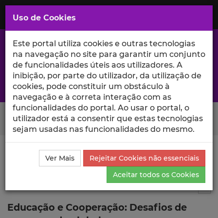
Saltar
para
MENU
Uso de Cookies
o
Conteúdo
Principal
Este portal utiliza cookies e outras tecnologias
na navegação no site para garantir um conjunto
de funcionalidades úteis aos utilizadores. A
inibição, por parte do utilizador, da utilização de
A excelência da investigação e ciência no Iscte
cookies, pode constituir um obstáculo à
navegação e à correta interação com as
funcionalidades do portal. Ao usar o portal, o
Search Button
utilizador está a consentir que estas tecnologias
sejam usadas nas funcionalidades do mesmo.
Ciência_Iscte
Publicações
Descrição Detalhada da
Ver Mais
Rejeitar Cookies não essenciais
Publicação
Aceitar todos os Cookies
Editor de revista científica
7
Tog
Educação e Cooperação: Desafios de