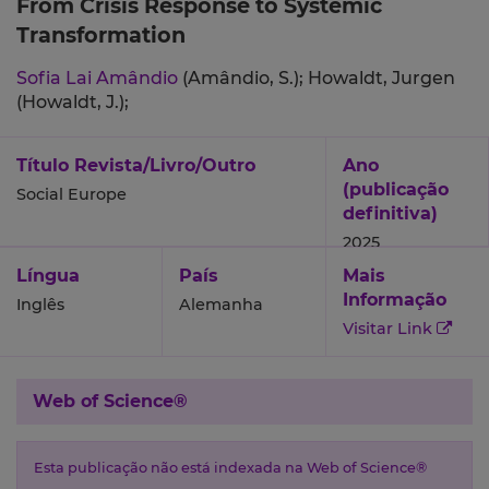
From Crisis Response to Systemic
Transformation
Sofia Lai Amândio
(Amândio, S.);
Howaldt, Jurgen
(Howaldt, J.);
Título Revista/Livro/Outro
Ano
(publicação
Social Europe
definitiva)
2025
Língua
País
Mais
Informação
Inglês
Alemanha
Visitar Link
Web of Science®
Esta publicação não está indexada na Web of Science®