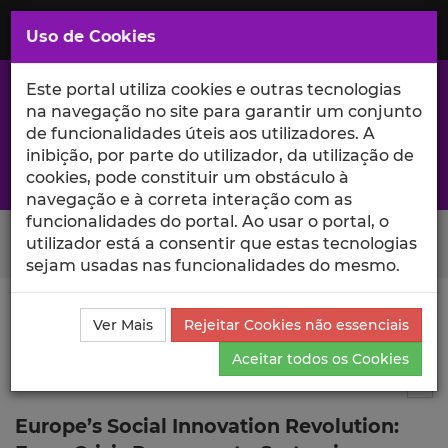
Saltar
para
MENU
Uso de Cookies
o
Conteúdo
Principal
Este portal utiliza cookies e outras tecnologias
na navegação no site para garantir um conjunto
de funcionalidades úteis aos utilizadores. A
inibição, por parte do utilizador, da utilização de
A excelência da investigação e ciência no Iscte
cookies, pode constituir um obstáculo à
navegação e à correta interação com as
funcionalidades do portal. Ao usar o portal, o
Search Button
utilizador está a consentir que estas tecnologias
sejam usadas nas funcionalidades do mesmo.
Ciência_Iscte
Publicações
Descrição Detalhada da
Ver Mais
Rejeitar Cookies não essenciais
Publicação
Aceitar todos os Cookies
Periódico generalista
2
Tog
Europe’s Social Innovation Revolution: