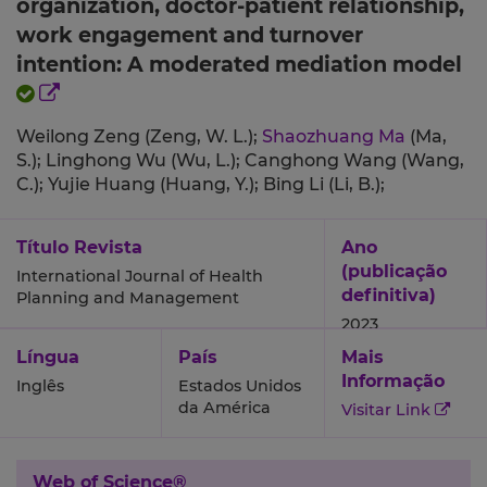
organization, doctor‐patient relationship,
work engagement and turnover
intention: A moderated mediation model
Weilong Zeng (Zeng, W. L.);
Shaozhuang Ma
(Ma,
S.);
Linghong Wu (Wu, L.);
Canghong Wang (Wang,
C.);
Yujie Huang (Huang, Y.);
Bing Li (Li, B.);
Título Revista
Ano
(publicação
International Journal of Health
definitiva)
Planning and Management
2023
Língua
País
Mais
Informação
Inglês
Estados Unidos
da América
Visitar Link
Web of Science®