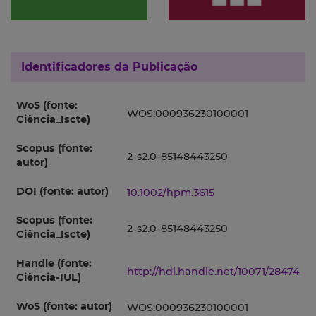
Identificadores da Publicação
WoS (fonte:
WOS:000936230100001
Ciência_Iscte)
Scopus (fonte:
2-s2.0-85148443250
autor)
DOI (fonte: autor)
10.1002/hpm.3615
Scopus (fonte:
2-s2.0-85148443250
Ciência_Iscte)
Handle (fonte:
http://hdl.handle.net/10071/28474
Ciência-IUL)
WoS (fonte: autor)
WOS:000936230100001