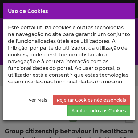
Saltar
para
MENU
Uso de Cookies
o
Conteúdo
Principal
Este portal utiliza cookies e outras tecnologias
na navegação no site para garantir um conjunto
de funcionalidades úteis aos utilizadores. A
inibição, por parte do utilizador, da utilização de
A excelência da investigação e ciência no Iscte
cookies, pode constituir um obstáculo à
navegação e à correta interação com as
funcionalidades do portal. Ao usar o portal, o
Search Button
utilizador está a consentir que estas tecnologias
sejam usadas nas funcionalidades do mesmo.
Ciência_Iscte
Publicações
Descrição Detalhada da
Ver Mais
Rejeitar Cookies não essenciais
Publicação
Aceitar todos os Cookies
Artigo em revista científica
Q2
2
Tog
Group citizenship behaviour in healthcare