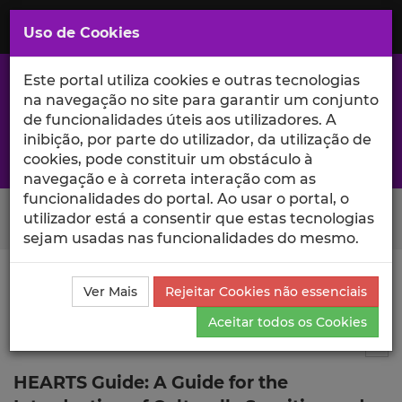
Saltar
para
MENU
Uso de Cookies
o
Conteúdo
Principal
Este portal utiliza cookies e outras tecnologias
na navegação no site para garantir um conjunto
de funcionalidades úteis aos utilizadores. A
inibição, por parte do utilizador, da utilização de
A excelência da investigação e ciência no Iscte
cookies, pode constituir um obstáculo à
navegação e à correta interação com as
funcionalidades do portal. Ao usar o portal, o
Search Button
utilizador está a consentir que estas tecnologias
sejam usadas nas funcionalidades do mesmo.
Ciência_Iscte
Publicações
Descrição Detalhada da
Ver Mais
Rejeitar Cookies não essenciais
Publicação
Aceitar todos os Cookies
Autor de livro
8
Tog
HEARTS Guide: A Guide for the