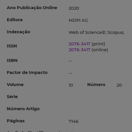
Ano Publicação Online
2020
Editora
MDPI AG
Indexação
Web of Science©; Scopus;
2076-3417
(print)
ISSN
2076-3417
(online)
ISBN
--
Factor de Impacto
--
Volume
Número
10
20
Série
Número Artigo
Páginas
7146