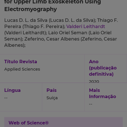
for Upper Limb Exoskeleton Using
Electromyography
Lucas D. L. da Silva (Lucas D. L. da Silva);
Thiago F.
Pereira (Thiago F. Pereira);
Valderi Leithardt
(Valderi Leithardt);
Laio Oriel Seman (Laio Oriel
Seman);
Zeferino, Cesar Albenes (Zeferino, Cesar
Albenes);
Título Revista
Ano
(publicação
Applied Sciences
definitiva)
2020
Língua
País
Mais
Informação
--
Suíça
--
Web of Science®