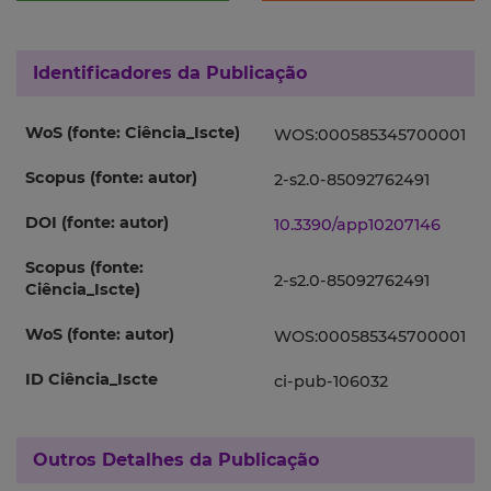
Identificadores da Publicação
WoS (fonte: Ciência_Iscte)
WOS:000585345700001
Scopus (fonte: autor)
2-s2.0-85092762491
DOI (fonte: autor)
10.3390/app10207146
Scopus (fonte:
2-s2.0-85092762491
Ciência_Iscte)
WoS (fonte: autor)
WOS:000585345700001
ID Ciência_Iscte
ci-pub-106032
Outros Detalhes da Publicação