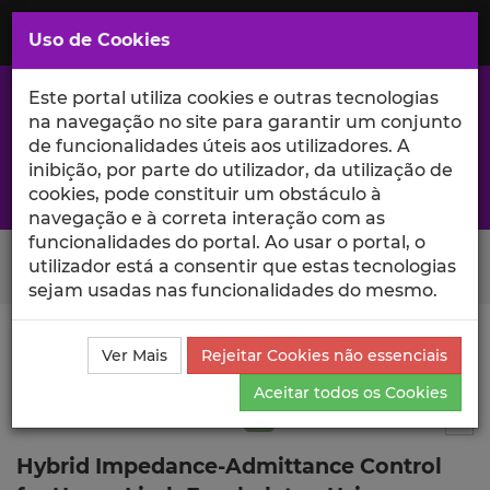
Saltar
para
MENU
Uso de Cookies
o
Conteúdo
Principal
Este portal utiliza cookies e outras tecnologias
na navegação no site para garantir um conjunto
de funcionalidades úteis aos utilizadores. A
inibição, por parte do utilizador, da utilização de
A excelência da investigação e ciência no Iscte
cookies, pode constituir um obstáculo à
navegação e à correta interação com as
funcionalidades do portal. Ao usar o portal, o
Search Button
utilizador está a consentir que estas tecnologias
sejam usadas nas funcionalidades do mesmo.
Ciência_Iscte
Publicações
Descrição Detalhada da
Ver Mais
Rejeitar Cookies não essenciais
Publicação
Aceitar todos os Cookies
Artigo em revista científica
Q2
2
Tog
Hybrid Impedance-Admittance Control