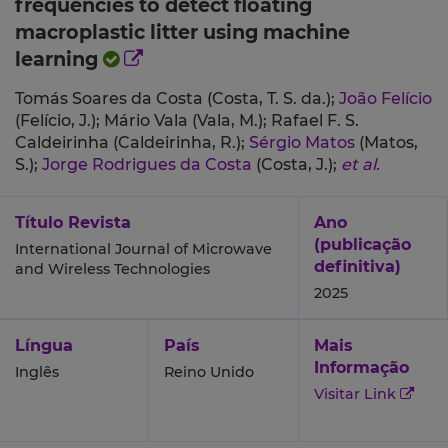
frequencies to detect floating
macroplastic litter using machine
learning
Tomás Soares da Costa (Costa, T. S. da.);
João Felício
(Felício, J.);
Mário Vala (Vala, M.);
Rafael F. S.
Caldeirinha (Caldeirinha, R.);
Sérgio Matos
(Matos,
S.);
Jorge Rodrigues da Costa
(Costa, J.);
et al.
Título Revista
Ano
(publicação
International Journal of Microwave
definitiva)
and Wireless Technologies
2025
Língua
País
Mais
Informação
Inglês
Reino Unido
Visitar Link