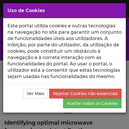
Saltar
para
MENU
Uso de Cookies
o
Conteúdo
Principal
Este portal utiliza cookies e outras tecnologias
na navegação no site para garantir um conjunto
de funcionalidades úteis aos utilizadores. A
inibição, por parte do utilizador, da utilização de
A excelência da investigação e ciência no Iscte
cookies, pode constituir um obstáculo à
navegação e à correta interação com as
funcionalidades do portal. Ao usar o portal, o
Search Button
utilizador está a consentir que estas tecnologias
sejam usadas nas funcionalidades do mesmo.
Ciência_Iscte
Publicações
Descrição Detalhada da
Ver Mais
Rejeitar Cookies não essenciais
Publicação
Aceitar todos os Cookies
Artigo em revista científica
Q2
2
Tog
Identifying optimal microwave