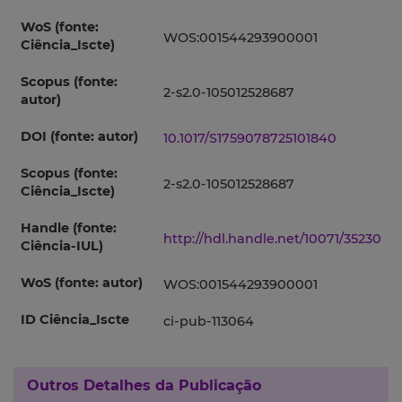
WoS (fonte:
WOS:001544293900001
Ciência_Iscte)
Scopus (fonte:
2-s2.0-105012528687
autor)
DOI (fonte: autor)
10.1017/S1759078725101840
Scopus (fonte:
2-s2.0-105012528687
Ciência_Iscte)
Handle (fonte:
http://hdl.handle.net/10071/35230
Ciência-IUL)
WoS (fonte: autor)
WOS:001544293900001
ID Ciência_Iscte
ci-pub-113064
Outros Detalhes da Publicação