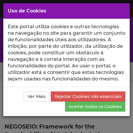
Saltar
para
MENU
Uso de Cookies
o
Conteúdo
Principal
Este portal utiliza cookies e outras tecnologias
na navegação no site para garantir um conjunto
de funcionalidades úteis aos utilizadores. A
inibição, por parte do utilizador, da utilização de
A excelência da investigação e ciência no Iscte
cookies, pode constituir um obstáculo à
navegação e à correta interação com as
funcionalidades do portal. Ao usar o portal, o
Search Button
utilizador está a consentir que estas tecnologias
sejam usadas nas funcionalidades do mesmo.
Ciência_Iscte
Publicações
Descrição Detalhada da
Ver Mais
Rejeitar Cookies não essenciais
Publicação
Aceitar todos os Cookies
Tese de Doutoramento
2
Tog
NEGOSEIO: Framework for the