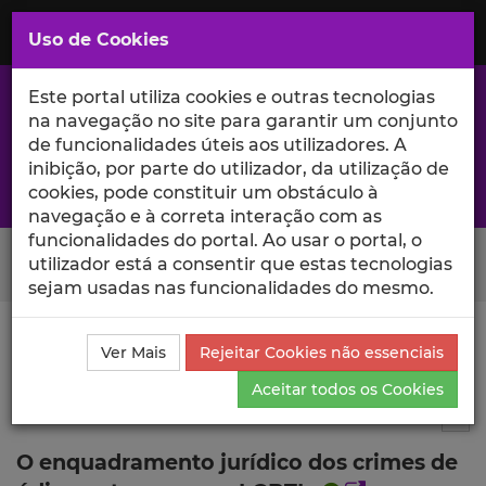
Saltar
para
MENU
Uso de Cookies
o
Conteúdo
Principal
Este portal utiliza cookies e outras tecnologias
na navegação no site para garantir um conjunto
de funcionalidades úteis aos utilizadores. A
inibição, por parte do utilizador, da utilização de
A excelência da investigação e ciência no Iscte
cookies, pode constituir um obstáculo à
navegação e à correta interação com as
funcionalidades do portal. Ao usar o portal, o
Search Button
utilizador está a consentir que estas tecnologias
sejam usadas nas funcionalidades do mesmo.
Ciência_Iscte
Publicações
Descrição Detalhada da
Ver Mais
Rejeitar Cookies não essenciais
Publicação
Aceitar todos os Cookies
Capítulo de livro
5
Tog
O enquadramento jurídico dos crimes de