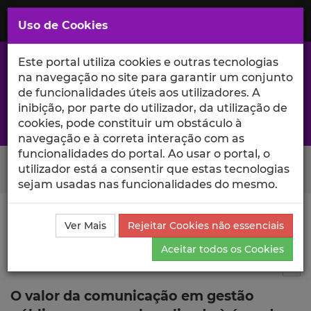
Saltar
para
MENU
Uso de Cookies
o
Conteúdo
Principal
Este portal utiliza cookies e outras tecnologias
na navegação no site para garantir um conjunto
de funcionalidades úteis aos utilizadores. A
inibição, por parte do utilizador, da utilização de
A excelência da investigação e ciência no Iscte
cookies, pode constituir um obstáculo à
navegação e à correta interação com as
funcionalidades do portal. Ao usar o portal, o
Search Button
utilizador está a consentir que estas tecnologias
sejam usadas nas funcionalidades do mesmo.
Ciência_Iscte
Publicações
Descrição Detalhada da
Ver Mais
Rejeitar Cookies não essenciais
Publicação
Aceitar todos os Cookies
Capítulo de livro
3
Tog
O valor da comunicação em gestão