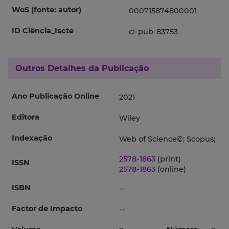
WoS (fonte: autor)
000715874800001
ID Ciência_Iscte
ci-pub-83753
Outros Detalhes da Publicação
Ano Publicação Online
2021
Editora
Wiley
Indexação
Web of Science©; Scopus;
2578-1863
(print)
ISSN
2578-1863
(online)
ISBN
--
Factor de Impacto
--