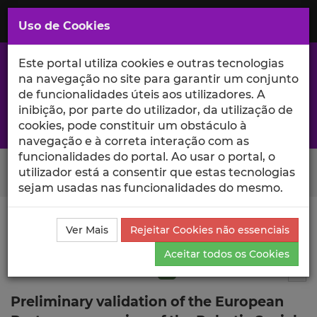
Saltar
para
MENU
Uso de Cookies
o
Conteúdo
Principal
Este portal utiliza cookies e outras tecnologias
na navegação no site para garantir um conjunto
de funcionalidades úteis aos utilizadores. A
inibição, por parte do utilizador, da utilização de
A excelência da investigação e ciência no Iscte
cookies, pode constituir um obstáculo à
navegação e à correta interação com as
funcionalidades do portal. Ao usar o portal, o
Search Button
utilizador está a consentir que estas tecnologias
sejam usadas nas funcionalidades do mesmo.
Ciência_Iscte
Publicações
Descrição Detalhada da
Ver Mais
Rejeitar Cookies não essenciais
Publicação
Aceitar todos os Cookies
Artigo em revista científica
Q1
5
Tog
Preliminary validation of the European