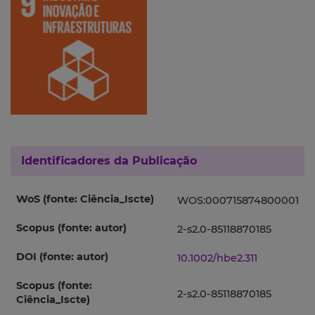
Identificadores da Publicação
WoS (fonte: Ciência_Iscte)
WOS:000715874800001
Scopus (fonte: autor)
2-s2.0-85118870185
DOI (fonte: autor)
10.1002/hbe2.311
Scopus (fonte:
2-s2.0-85118870185
Ciência_Iscte)