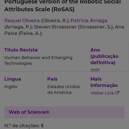
Portuguese version of the Robotic Social
Attributes Scale (RoSAS)
Raquel Oliveira
(Oliveira, R.);
Patrícia Arriaga
(Arriaga, P.);
Steven Stroessner (Stroessner, S.);
Ana
Paiva (Paiva, A.);
Título Revista
Ano
(publicação
Human Behavior and Emerging
definitiva)
Technologies
2021
Língua
País
Mais
Informação
Inglês
Estados Unidos
da América
Visitar Link
Web of Science®
N.º de citações:
5