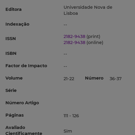
Universidade Nova de
Editora
Lisboa
Indexação
--
2182-9438
(print)
ISSN
2182-9438
(online)
ISBN
--
Factor de Impacto
--
Volume
Número
21-22
36-37
Série
Número Artigo
Páginas
111 - 126
Avaliado
Sim
Cientificamente