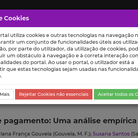
e Cookies
rtal utiliza cookies e outras tecnologias na navegação n
rantir um conjunto de funcionalidades úteis aos utiliza
ção, por parte do utilizador, da utilização de cookies, po
uir um obstáculo à navegação e à correta interação co
scte
ESCOLAS
UNIDADES
alidades do portal. Ao usar o portal, o utilizador está a
ir que estas tecnologias sejam usadas nas funcionalid
.
ublicação
 Mais
Rejeitar Cookies não essenciais
Aceitar todos os 
de pagamento: Uma análise empíric
iana França Gouveia (Gouveia, M. F.);
Susana Santos
(Sa