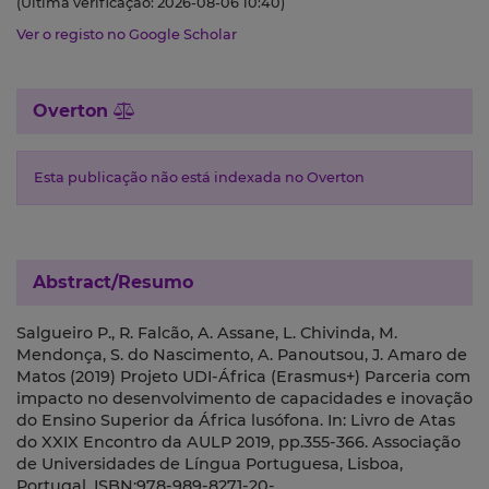
(Última verificação: 2026-08-06 10:40)
Ver o registo no Google Scholar
Overton
Esta publicação não está indexada no Overton
Abstract/Resumo
Salgueiro P., R. Falcão, A. Assane, L. Chivinda, M.
Mendonça, S. do Nascimento, A. Panoutsou, J. Amaro de
Matos (2019) Projeto UDI-África (Erasmus+) Parceria com
impacto no desenvolvimento de capacidades e inovação
do Ensino Superior da África lusófona. In: Livro de Atas
do XXIX Encontro da AULP 2019, pp.355-366. Associação
de Universidades de Língua Portuguesa, Lisboa,
Portugal. ISBN:978-989-8271-20-