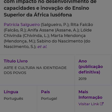
com impacto no desenvolvimento de
capacidades e inovação do Ensino
Superior da África lusófona
Patrícia Salgueiro
(Salgueiro, P.);
Rita Falcão
(Falcão, R.);
Anifa Assane (Assane, A.);
Lóide
Chivinda (Chivinda, L.);
Marta Mendonça
(Mendonça, M.);
Sabino do Nascimento (do
Nascimento, S.);
et al.
Título Livro
Ano
(publicação
ARTE E CULTURA NA IDENTIDADE
definitiva)
DOS POVOS
2019
Língua
País
Mais
Informação
Português
Portugal
Visitar Link