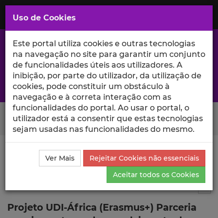
Saltar
para
MENU
Uso de Cookies
o
Conteúdo
Principal
Este portal utiliza cookies e outras tecnologias
na navegação no site para garantir um conjunto
de funcionalidades úteis aos utilizadores. A
inibição, por parte do utilizador, da utilização de
A excelência da investigação e ciência no Iscte
cookies, pode constituir um obstáculo à
navegação e à correta interação com as
funcionalidades do portal. Ao usar o portal, o
Search Button
utilizador está a consentir que estas tecnologias
sejam usadas nas funcionalidades do mesmo.
Ciência_Iscte
Publicações
Descrição Detalhada da
Ver Mais
Rejeitar Cookies não essenciais
Publicação
Aceitar todos os Cookies
Capítulo de livro
5
Tog
Projeto UDI-África (Erasmus+) Parceria