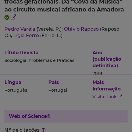
trocas geracionais. Da “Cova da Música”
ao circuito musical africano da Amadora
Pedro Varela
(Varela, P.);
Otávio Raposo
(Raposo,
O.);
Lígia Ferro
(Ferro, L.);
Título Revista
Ano
(publicação
Sociologia, Problemas e Práticas
definitiva)
2018
Língua
País
Mais
Informação
Português
Portugal
Visitar Link
Web of Science®
N.º de citações:
7