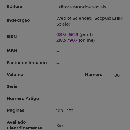
Editora
Editora Mundos Sociais
Web of Science©; Scopus; ERIH;
Indexação
Scielo;
0873-6529
(print)
ISSN
2182-7907
(online)
ISBN
--
Factor de Impacto
--
Volume
Número
86
Série
Número Artigo
Páginas
109 - 132
Avaliado
Sim
Cientificamente