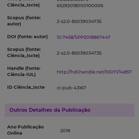
Ciência_Iscte)
65292018000100006
Scopus (fonte:
2-s2.0-85039034735
autor)
DOI (fonte: autor)
10.7458/SPP2018867447
Scopus (fonte:
2-s2.0-85039034735
Ciência_Iscte)
Handle (fonte:
http://hdl.handle.net/10071/14857
Ciência-IUL)
ID Ciência_Iscte
ci-pub-43167
Outros Detalhes da Publicação
Ano Publicação
2018
Online