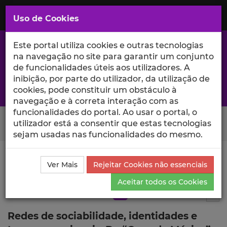
Saltar
para
MENU
Uso de Cookies
o
Conteúdo
Principal
Este portal utiliza cookies e outras tecnologias
na navegação no site para garantir um conjunto
de funcionalidades úteis aos utilizadores. A
inibição, por parte do utilizador, da utilização de
A excelência da investigação e ciência no Iscte
cookies, pode constituir um obstáculo à
navegação e à correta interação com as
funcionalidades do portal. Ao usar o portal, o
Search Button
utilizador está a consentir que estas tecnologias
sejam usadas nas funcionalidades do mesmo.
Ciência_Iscte
Publicações
Descrição Detalhada da
Ver Mais
Rejeitar Cookies não essenciais
Publicação
Aceitar todos os Cookies
Artigo em revista científica
Q3
5
Tog
Redes de sociabilidade, identidades e