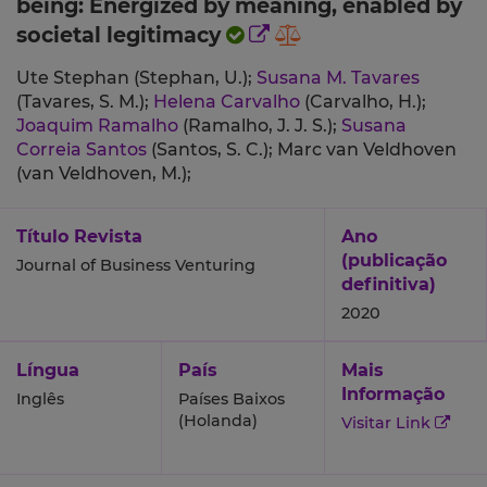
being: Energized by meaning, enabled by
societal legitimacy
Ute Stephan (Stephan, U.);
Susana M. Tavares
(Tavares, S. M.);
Helena Carvalho
(Carvalho, H.);
Joaquim Ramalho
(Ramalho, J. J. S.);
Susana
Correia Santos
(Santos, S. C.);
Marc van Veldhoven
(van Veldhoven, M.);
Título Revista
Ano
(publicação
Journal of Business Venturing
definitiva)
2020
Língua
País
Mais
Informação
Inglês
Países Baixos
(Holanda)
Visitar Link