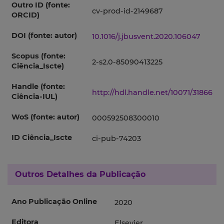
Outro ID (fonte:
cv-prod-id-2149687
ORCID)
DOI (fonte: autor)
10.1016/j.jbusvent.2020.106047
Scopus (fonte:
2-s2.0-85090413225
Ciência_Iscte)
Handle (fonte:
http://hdl.handle.net/10071/31866
Ciência-IUL)
WoS (fonte: autor)
000592508300010
ID Ciência_Iscte
ci-pub-74203
Outros Detalhes da Publicação
Ano Publicação Online
2020
Editora
Elsevier