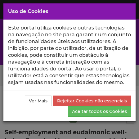
Saltar
para
MENU
Uso de Cookies
o
Conteúdo
Principal
Este portal utiliza cookies e outras tecnologias
na navegação no site para garantir um conjunto
de funcionalidades úteis aos utilizadores. A
inibição, por parte do utilizador, da utilização de
A excelência da investigação e ciência no Iscte
cookies, pode constituir um obstáculo à
navegação e à correta interação com as
funcionalidades do portal. Ao usar o portal, o
Search Button
utilizador está a consentir que estas tecnologias
sejam usadas nas funcionalidades do mesmo.
Ciência_Iscte
Publicações
Descrição Detalhada da
Ver Mais
Rejeitar Cookies não essenciais
Publicação
Aceitar todos os Cookies
Artigo em revista científica
Q1
7
Tog
Self-employment and eudaimonic well-