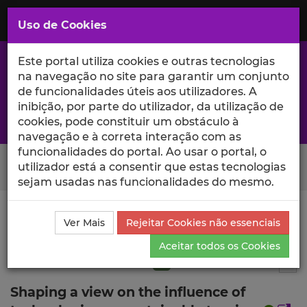
Saltar
para
MENU
Uso de Cookies
o
Conteúdo
Principal
Este portal utiliza cookies e outras tecnologias
na navegação no site para garantir um conjunto
de funcionalidades úteis aos utilizadores. A
inibição, por parte do utilizador, da utilização de
A excelência da investigação e ciência no Iscte
cookies, pode constituir um obstáculo à
navegação e à correta interação com as
funcionalidades do portal. Ao usar o portal, o
Search Button
utilizador está a consentir que estas tecnologias
sejam usadas nas funcionalidades do mesmo.
Ciência_Iscte
Publicações
Descrição Detalhada da
Ver Mais
Rejeitar Cookies não essenciais
Publicação
Aceitar todos os Cookies
Artigo em revista científica
Q1
5
Tog
Shaping a view on the influence of