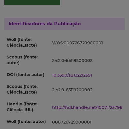
Identificadores da Publicação
WoS (fonte:
WOS:000726729900001
Ciência_Iscte)
Scopus (fonte:
2-s2.0-85119200002
autor)
DOI (fonte: autor)
10.3390/su132212691
Scopus (fonte:
2-s2.0-85119200002
Ciência_Iscte)
Handle (fonte:
http://hdl.handle.net/10071/23798
Ciência-IUL)
WoS (fonte: autor)
000726729900001