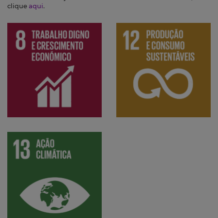
clique
aqui
.