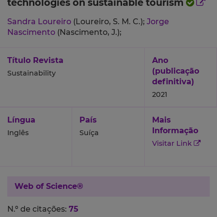
technologies on sustainable tourism
Sandra Loureiro
(Loureiro, S. M. C.);
Jorge
Nascimento
(Nascimento, J.);
Título Revista
Ano
(publicação
Sustainability
definitiva)
2021
Língua
País
Mais
Informação
Inglês
Suíça
Visitar Link
Web of Science®
N.º de citações:
75