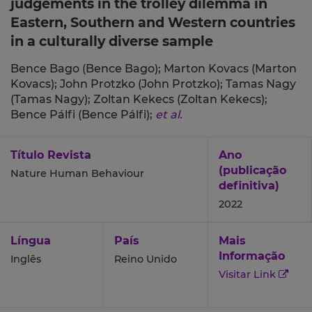
judgements in the trolley dilemma in
Eastern, Southern and Western countries
in a culturally diverse sample
Bence Bago (Bence Bago);
Marton Kovacs (Marton
Kovacs);
John Protzko (John Protzko);
Tamas Nagy
(Tamas Nagy);
Zoltan Kekecs (Zoltan Kekecs);
Bence Pálfi (Bence Pálfi);
et al.
Título Revista
Ano
(publicação
Nature Human Behaviour
definitiva)
2022
Língua
País
Mais
Informação
Inglês
Reino Unido
Visitar Link