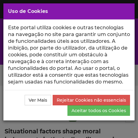
Saltar
para
MENU
Uso de Cookies
o
Conteúdo
Principal
Este portal utiliza cookies e outras tecnologias
na navegação no site para garantir um conjunto
de funcionalidades úteis aos utilizadores. A
inibição, por parte do utilizador, da utilização de
A excelência da investigação e ciência no Iscte
cookies, pode constituir um obstáculo à
navegação e à correta interação com as
funcionalidades do portal. Ao usar o portal, o
Search Button
utilizador está a consentir que estas tecnologias
sejam usadas nas funcionalidades do mesmo.
Ciência_Iscte
Publicações
Descrição Detalhada da
Ver Mais
Rejeitar Cookies não essenciais
Publicação
Aceitar todos os Cookies
Artigo em revista científica
Q1
4
Tog
Situational factors shape moral