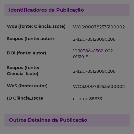
Identificadores da Publicação
WoS (fonte: Ciência_Iscte)
WOS:000782535100002
Scopus (fonte: autor)
2-s2.0-85128090286
10.1038/s41562-022-
DOI (fonte: autor)
01319-5
Scopus (fonte:
2-s2.0-85128090286
Ciência_Iscte)
WoS (fonte: autor)
WOS:000782535100002
ID Ciência_Iscte
ci-pub-88633
Outros Detalhes da Publicação