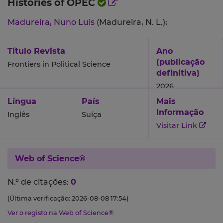
Histories of OPEC
Madureira, Nuno Luis
(Madureira, N. L.);
Título Revista
Ano
(publicação
Frontiers in Political Science
definitiva)
2026
Língua
País
Mais
Informação
Inglês
Suíça
Visitar Link
Web of Science®
N.º de citações:
0
(Última verificação: 2026-08-08 17:54)
Ver o registo na Web of Science®