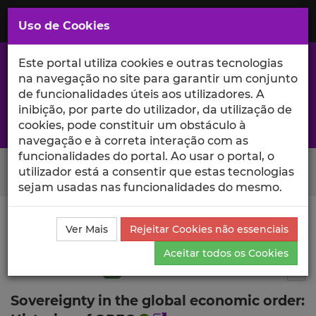
Saltar
para
MENU
Uso de Cookies
o
Conteúdo
Principal
Este portal utiliza cookies e outras tecnologias
na navegação no site para garantir um conjunto
de funcionalidades úteis aos utilizadores. A
inibição, por parte do utilizador, da utilização de
A excelência da investigação e ciência no Iscte
cookies, pode constituir um obstáculo à
navegação e à correta interação com as
funcionalidades do portal. Ao usar o portal, o
Search Button
utilizador está a consentir que estas tecnologias
sejam usadas nas funcionalidades do mesmo.
Ciência_Iscte
Publicações
Descrição Detalhada da
Ver Mais
Rejeitar Cookies não essenciais
Publicação
Aceitar todos os Cookies
Artigo de revisão
Q1
3
Tog
Sovereignty in the global economic order: