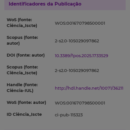
Identificadores da Publicação
WoS (fonte:
WOS:001670798500001
Ciência_Iscte)
Scopus (fonte:
2-s2.0-105029097862
autor)
DOI (fonte: autor)
10.3389/fpos.2025.1733529
Scopus (fonte:
2-s2.0-105029097862
Ciência_Iscte)
Handle (fonte:
http://hdl.handle.net/10071/36211
Ciência-IUL)
WoS (fonte: autor)
WOS:001670798500001
ID Ciência_Iscte
ci-pub-115323