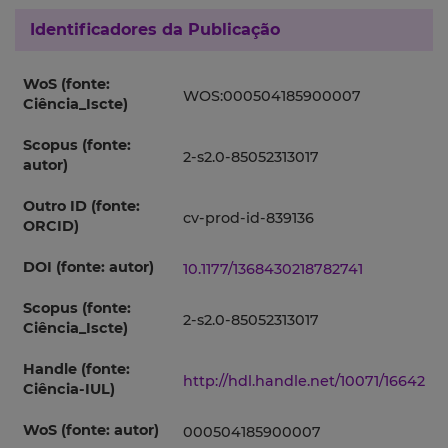
Identificadores da Publicação
WoS (fonte:
WOS:000504185900007
Ciência_Iscte)
Scopus (fonte:
2-s2.0-85052313017
autor)
Outro ID (fonte:
cv-prod-id-839136
ORCID)
DOI (fonte: autor)
10.1177/1368430218782741
Scopus (fonte:
2-s2.0-85052313017
Ciência_Iscte)
Handle (fonte:
http://hdl.handle.net/10071/16642
Ciência-IUL)
WoS (fonte: autor)
000504185900007