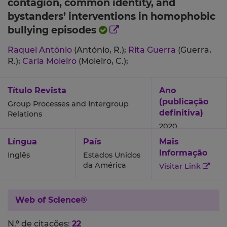
contagion, common identity, and
bystanders’ interventions in homophobic
bullying episodes
Raquel António
(António, R.);
Rita Guerra
(Guerra,
R.);
Carla Moleiro
(Moleiro, C.);
Título Revista
Ano
(publicação
Group Processes and Intergroup
definitiva)
Relations
2020
Língua
País
Mais
Informação
Inglês
Estados Unidos
da América
Visitar Link
Web of Science®
N.º de citações:
22