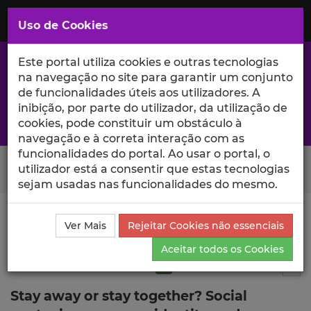
Saltar
para
MENU
Uso de Cookies
o
Conteúdo
Principal
Este portal utiliza cookies e outras tecnologias
na navegação no site para garantir um conjunto
de funcionalidades úteis aos utilizadores. A
inibição, por parte do utilizador, da utilização de
A excelência da investigação e ciência no Iscte
cookies, pode constituir um obstáculo à
navegação e à correta interação com as
funcionalidades do portal. Ao usar o portal, o
Search Button
utilizador está a consentir que estas tecnologias
sejam usadas nas funcionalidades do mesmo.
Ciência_Iscte
Publicações
Descrição Detalhada da
Ver Mais
Rejeitar Cookies não essenciais
Publicação
Aceitar todos os Cookies
Artigo em revista científica
Q1
12
Tog
Stay away or stay together? Social