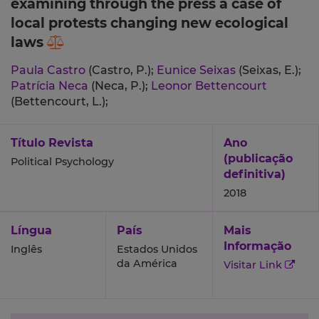
examining through the press a case of
local protests changing new ecological
laws
Paula Castro
(Castro, P.);
Eunice Seixas
(Seixas, E.);
Patrícia Neca
(Neca, P.);
Leonor Bettencourt
(Bettencourt, L.);
Título Revista
Ano
(publicação
Political Psychology
definitiva)
2018
Língua
País
Mais
Informação
Inglês
Estados Unidos
da América
Visitar Link