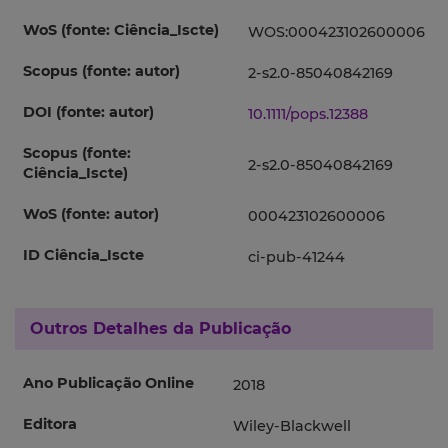
WoS (fonte: Ciência_Iscte)
WOS:000423102600006
Scopus (fonte: autor)
2-s2.0-85040842169
DOI (fonte: autor)
10.1111/pops.12388
Scopus (fonte:
2-s2.0-85040842169
Ciência_Iscte)
WoS (fonte: autor)
000423102600006
ID Ciência_Iscte
ci-pub-41244
Outros Detalhes da Publicação
Ano Publicação Online
2018
Editora
Wiley-Blackwell