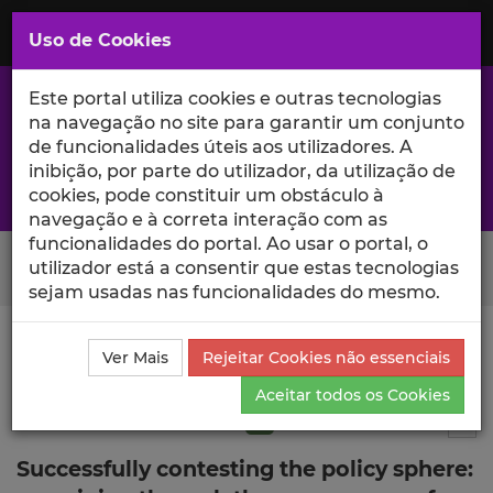
Saltar
para
MENU
Uso de Cookies
o
Conteúdo
Principal
Este portal utiliza cookies e outras tecnologias
na navegação no site para garantir um conjunto
de funcionalidades úteis aos utilizadores. A
inibição, por parte do utilizador, da utilização de
A excelência da investigação e ciência no Iscte
cookies, pode constituir um obstáculo à
navegação e à correta interação com as
funcionalidades do portal. Ao usar o portal, o
Search Button
utilizador está a consentir que estas tecnologias
sejam usadas nas funcionalidades do mesmo.
Ciência_Iscte
Publicações
Descrição Detalhada da
Ver Mais
Rejeitar Cookies não essenciais
Publicação
Aceitar todos os Cookies
Artigo em revista científica
Q1
8
Tog
Successfully contesting the policy sphere: