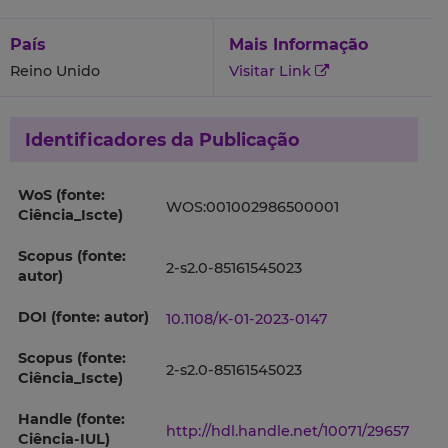
País
Mais Informação
Reino Unido
Visitar Link
Identificadores da Publicação
WoS (fonte:
WOS:001002986500001
Ciência_Iscte)
Scopus (fonte:
2-s2.0-85161545023
autor)
DOI (fonte: autor)
10.1108/K-01-2023-0147
Scopus (fonte:
2-s2.0-85161545023
Ciência_Iscte)
Handle (fonte:
http://hdl.handle.net/10071/29657
Ciência-IUL)