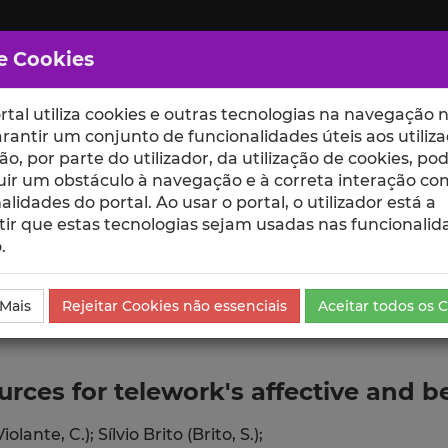
e Cookies
rtal utiliza cookies e outras tecnologias na navegação n
rantir um conjunto de funcionalidades úteis aos utiliza
ção, por parte do utilizador, da utilização de cookies, po
uir um obstáculo à navegação e à correta interação co
scte
ESCOLAS
UNIDADES
alidades do portal. Ao usar o portal, o utilizador está a
ir que estas tecnologias sejam usadas nas funcionalid
.
ublicação
 Mais
Rejeitar Cookies não essenciais
Aceitar todos os 
ources for telework's affective and
iolante, C.);
Sílvio Brito (Brito, S.);