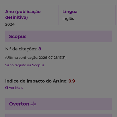
Ano (publicação
Língua
definitiva)
Inglês
2024
Scopus
N.º de citações:
8
(Última verificação: 2026-07-28 13:31)
Ver o registo na Scopus
Índice de Impacto do Artigo
:
0.9
Ver Mais
Overton