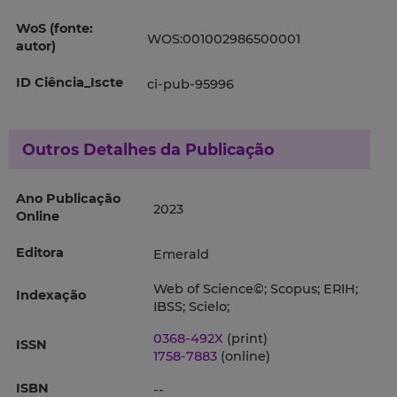
WoS (fonte:
WOS:001002986500001
autor)
ID Ciência_Iscte
ci-pub-95996
Outros Detalhes da Publicação
Ano Publicação
2023
Online
Editora
Emerald
Web of Science©; Scopus; ERIH;
Indexação
IBSS; Scielo;
0368-492X
(print)
ISSN
1758-7883
(online)
ISBN
--