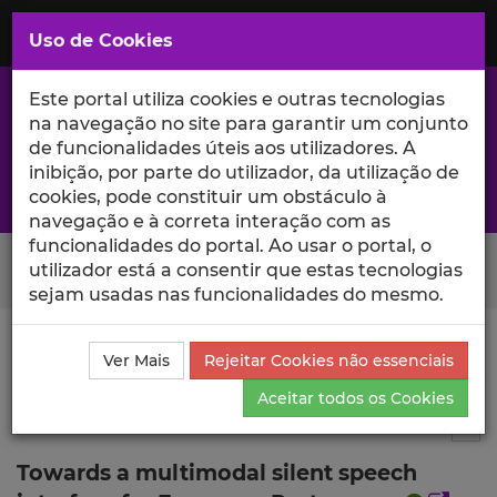
Saltar
para
MENU
Uso de Cookies
o
Conteúdo
Principal
Este portal utiliza cookies e outras tecnologias
na navegação no site para garantir um conjunto
de funcionalidades úteis aos utilizadores. A
inibição, por parte do utilizador, da utilização de
A excelência da investigação e ciência no Iscte
cookies, pode constituir um obstáculo à
navegação e à correta interação com as
funcionalidades do portal. Ao usar o portal, o
Search Button
utilizador está a consentir que estas tecnologias
sejam usadas nas funcionalidades do mesmo.
Ciência_Iscte
Publicações
Descrição Detalhada da
Ver Mais
Rejeitar Cookies não essenciais
Publicação
Aceitar todos os Cookies
Capítulo de livro
1
Tog
Towards a multimodal silent speech