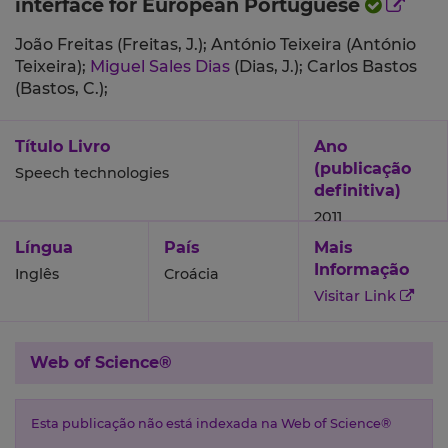
interface for European Portuguese
João Freitas (Freitas, J.);
António Teixeira (António
Teixeira);
Miguel Sales Dias
(Dias, J.);
Carlos Bastos
(Bastos, C.);
Título Livro
Ano
(publicação
Speech technologies
definitiva)
2011
Língua
País
Mais
Informação
Inglês
Croácia
Visitar Link
Web of Science®
Esta publicação não está indexada na Web of Science®