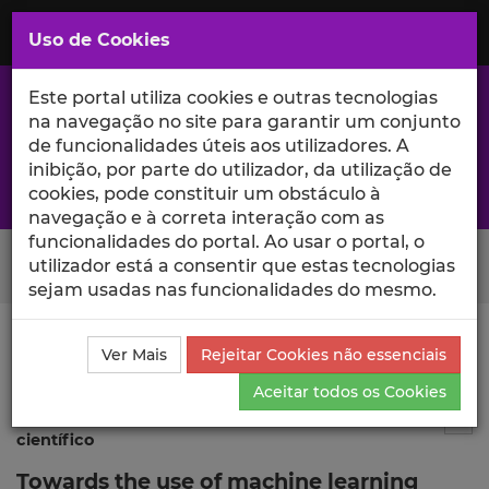
Saltar
para
MENU
Uso de Cookies
o
Conteúdo
Principal
Este portal utiliza cookies e outras tecnologias
na navegação no site para garantir um conjunto
de funcionalidades úteis aos utilizadores. A
inibição, por parte do utilizador, da utilização de
A excelência da investigação e ciência no Iscte
cookies, pode constituir um obstáculo à
navegação e à correta interação com as
funcionalidades do portal. Ao usar o portal, o
Search Button
utilizador está a consentir que estas tecnologias
sejam usadas nas funcionalidades do mesmo.
Ciência_Iscte
Publicações
Descrição Detalhada da
Ver Mais
Rejeitar Cookies não essenciais
Publicação
Aceitar todos os Cookies
Publicação em atas de evento
3
Tog
científico
Towards the use of machine learning