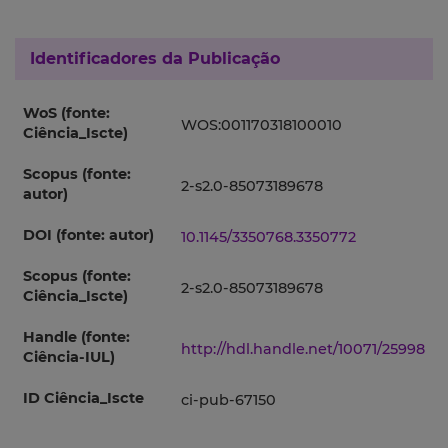
Identificadores da Publicação
WoS (fonte:
WOS:001170318100010
Ciência_Iscte)
Scopus (fonte:
2-s2.0-85073189678
autor)
DOI (fonte: autor)
10.1145/3350768.3350772
Scopus (fonte:
2-s2.0-85073189678
Ciência_Iscte)
Handle (fonte:
http://hdl.handle.net/10071/25998
Ciência-IUL)
ID Ciência_Iscte
ci-pub-67150