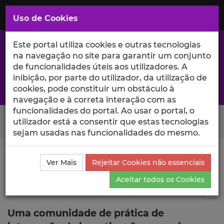
Saltar
para
MENU
Uso de Cookies
o
Conteúdo
Principal
Este portal utiliza cookies e outras tecnologias
na navegação no site para garantir um conjunto
de funcionalidades úteis aos utilizadores. A
inibição, por parte do utilizador, da utilização de
A excelência da investigação e ciência no Iscte
cookies, pode constituir um obstáculo à
navegação e à correta interação com as
funcionalidades do portal. Ao usar o portal, o
Search Button
utilizador está a consentir que estas tecnologias
sejam usadas nas funcionalidades do mesmo.
Ciência_Iscte
Comunicações
Descrição Detalhada
Ver Mais
Rejeitar Cookies não essenciais
da Comunicação
Aceitar todos os Cookies
Comunicação em evento científico
8
Tog
Uma comunidade de prática de