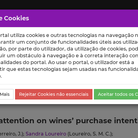
e Cookies
rtal utiliza cookies e outras tecnologias na navegação n
rantir um conjunto de funcionalidades úteis aos utiliza
ção, por parte do utilizador, da utilização de cookies, po
uir um obstáculo à navegação e à correta interação co
scte
ESCOLAS
UNIDADES
alidades do portal. Ao usar o portal, o utilizador está a
ir que estas tecnologias sejam usadas nas funcionalid
.
ublicação
 Mais
Rejeitar Cookies não essenciais
Aceitar todos os 
 attention on wines’ purchase inten
rreiro, J.);
Sandra Loureiro
(Loureiro, S. M. C.);