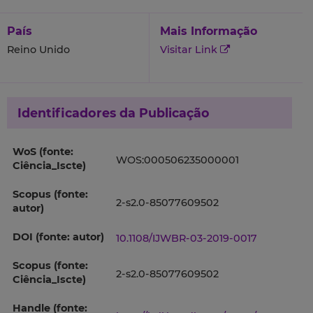
País
Mais Informação
Reino Unido
Visitar Link
Identificadores da Publicação
WoS (fonte:
WOS:000506235000001
Ciência_Iscte)
Scopus (fonte:
2-s2.0-85077609502
autor)
DOI (fonte: autor)
10.1108/IJWBR-03-2019-0017
Scopus (fonte:
2-s2.0-85077609502
Ciência_Iscte)
Handle (fonte: