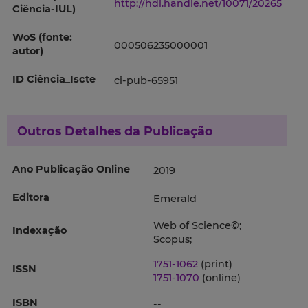
http://hdl.handle.net/10071/20265
Ciência-IUL)
WoS (fonte:
000506235000001
autor)
ID Ciência_Iscte
ci-pub-65951
Outros Detalhes da Publicação
Ano Publicação Online
2019
Editora
Emerald
Web of Science©;
Indexação
Scopus;
1751-1062
(print)
ISSN
1751-1070
(online)
ISBN
--