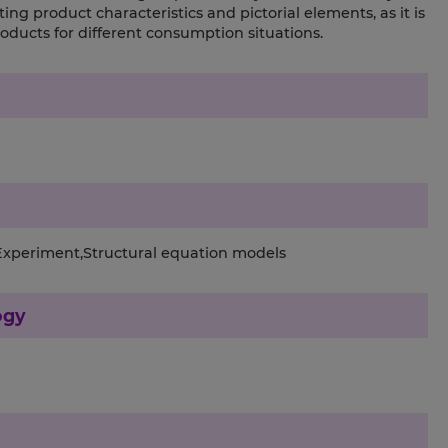
ng product characteristics and pictorial elements, as it is
oducts for different consumption situations.
Experiment,Structural equation models
ogy