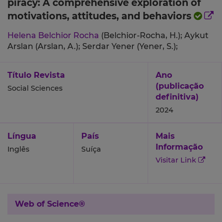
piracy: A comprehensive exploration of
motivations, attitudes, and behaviors
Helena Belchior Rocha
(Belchior-Rocha, H.);
Aykut
Arslan (Arslan, A.);
Serdar Yener (Yener, S.);
Título Revista
Ano
(publicação
Social Sciences
definitiva)
2024
Língua
País
Mais
Informação
Inglês
Suíça
Visitar Link
Web of Science®