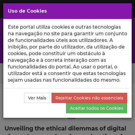
Saltar
para
MENU
Uso de Cookies
o
Conteúdo
Principal
Este portal utiliza cookies e outras tecnologias
na navegação no site para garantir um conjunto
de funcionalidades úteis aos utilizadores. A
inibição, por parte do utilizador, da utilização de
A excelência da investigação e ciência no Iscte
cookies, pode constituir um obstáculo à
navegação e à correta interação com as
funcionalidades do portal. Ao usar o portal, o
Search Button
utilizador está a consentir que estas tecnologias
sejam usadas nas funcionalidades do mesmo.
Ciência_Iscte
Publicações
Descrição Detalhada da
Ver Mais
Rejeitar Cookies não essenciais
Publicação
Aceitar todos os Cookies
Artigo em revista científica
Q2
3
Tog
Unveiling the ethical dilemmas of digital