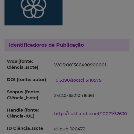
Identificadores da Publicação
WoS (fonte:
WOS:001366490900001
Ciência_Iscte)
DOI (fonte: autor)
10.3390/socsci13110579
Scopus (fonte:
2-s2.0-85210416361
Ciência_Iscte)
Handle (fonte:
http://hdl.handle.net/10071/32630
Ciência-IUL)
ID Ciência_Iscte
ci-pub-106472