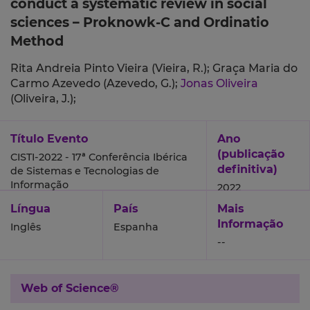
conduct a systematic review in social
sciences – Proknowk-C and Ordinatio
Method
Rita Andreia Pinto Vieira (Vieira, R.);
Graça Maria do
Carmo Azevedo (Azevedo, G.);
Jonas Oliveira
(Oliveira, J.);
Título Evento
Ano
(publicação
CISTI-2022 - 17ª Conferência Ibérica
definitiva)
de Sistemas e Tecnologias de
Informação
2022
Língua
País
Mais
Informação
Inglês
Espanha
--
Web of Science®