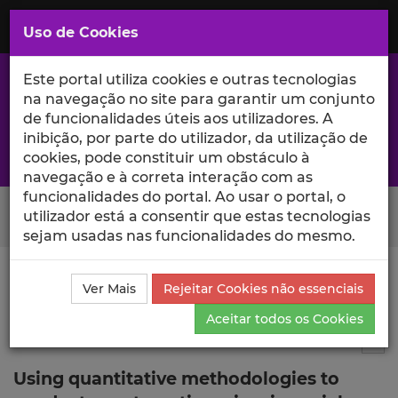
Saltar
para
MENU
Uso de Cookies
o
Conteúdo
Principal
Este portal utiliza cookies e outras tecnologias
na navegação no site para garantir um conjunto
de funcionalidades úteis aos utilizadores. A
inibição, por parte do utilizador, da utilização de
A excelência da investigação e ciência no Iscte
cookies, pode constituir um obstáculo à
navegação e à correta interação com as
funcionalidades do portal. Ao usar o portal, o
Search Button
utilizador está a consentir que estas tecnologias
sejam usadas nas funcionalidades do mesmo.
Ciência_Iscte
Comunicações
Descrição Detalhada
Ver Mais
Rejeitar Cookies não essenciais
da Comunicação
Aceitar todos os Cookies
Comunicação em evento científico
--
Tog
Using quantitative methodologies to