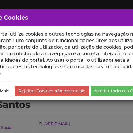
e Cookies
rtal utiliza cookies e outras tecnologias na navegação n
rantir um conjunto de funcionalidades úteis aos utiliza
ção, por parte do utilizador, da utilização de cookies, po
uir um obstáculo à navegação e à correta interação co
scte
ESCOLAS
UNIDADES
alidades do portal. Ao usar o portal, o utilizador está a
ir que estas tecnologias sejam usadas nas funcionalid
.
rrículo
 Mais
Rejeitar Cookies não essenciais
Aceitar todos os 
Santos
[ VER E-MAIL ]
 Social