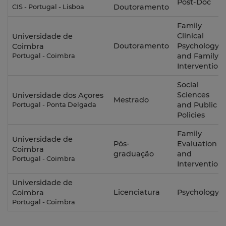
Post-Doc
Doutoramento
CIS - Portugal - Lisboa
Family
Clinical
Universidade de
Doutoramento
Psychology
Coimbra
and Family
Portugal - Coimbra
Intervention
Social
Sciences
Universidade dos Açores
Mestrado
and Public
Portugal - Ponta Delgada
Policies
Family
Universidade de
Pós-
Evaluation
Coimbra
graduação
and
Portugal - Coimbra
Intervention
Universidade de
Licenciatura
Psychology
Coimbra
Portugal - Coimbra