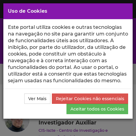
Saltar
para
MENU
Uso de Cookies
o
Conteúdo
Principal
Este portal utiliza cookies e outras tecnologias
na navegação no site para garantir um conjunto
de funcionalidades úteis aos utilizadores. A
inibição, por parte do utilizador, da utilização de
A excelência da investigação e ciência no Iscte
cookies, pode constituir um obstáculo à
navegação e à correta interação com as
funcionalidades do portal. Ao usar o portal, o
Search Button
utilizador está a consentir que estas tecnologias
sejam usadas nas funcionalidades do mesmo.
Ciência_Iscte
Autores
Francisco Simões
Currículo
Ver Mais
Rejeitar Cookies não essenciais
Francisco Simões
Aceitar todos os Cookies
Investigador Auxiliar
CIS-Iscte - Centro de Investigação e