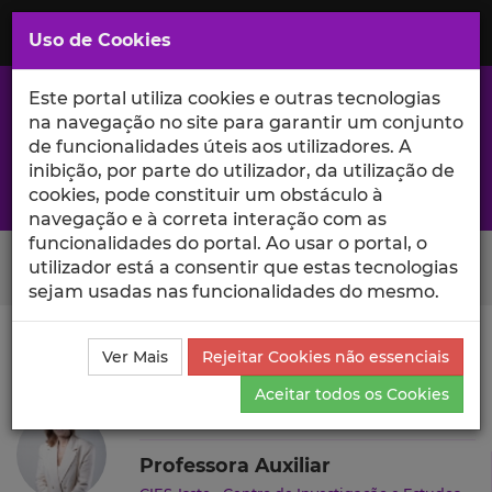
Saltar
para
MENU
Uso de Cookies
o
Conteúdo
Principal
Este portal utiliza cookies e outras tecnologias
na navegação no site para garantir um conjunto
de funcionalidades úteis aos utilizadores. A
inibição, por parte do utilizador, da utilização de
A excelência da investigação e ciência no Iscte
cookies, pode constituir um obstáculo à
navegação e à correta interação com as
funcionalidades do portal. Ao usar o portal, o
Search Button
utilizador está a consentir que estas tecnologias
sejam usadas nas funcionalidades do mesmo.
Ciência_Iscte
Autores
Elsa Justino
Projetos de
Ver Mais
Rejeitar Cookies não essenciais
Investigação
Aceitar todos os Cookies
Elsa Justino
Professora Auxiliar