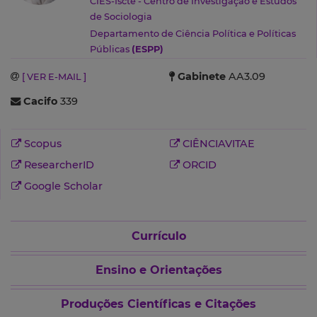
CIES-Iscte - Centro de Investigação e Estudos
de Sociologia
Departamento de Ciência Política e Políticas
Públicas
(ESPP)
Gabinete
AA3.09
[ VER E-MAIL ]
Cacifo
339
Scopus
CIÊNCIAVITAE
ResearcherID
ORCID
Google Scholar
Currículo
Ensino e Orientações
Produções Científicas e Citações