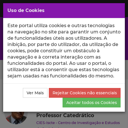
Saltar
para
MENU
Uso de Cookies
o
Conteúdo
Principal
Este portal utiliza cookies e outras tecnologias
na navegação no site para garantir um conjunto
de funcionalidades úteis aos utilizadores. A
inibição, por parte do utilizador, da utilização de
A excelência da investigação e ciência no Iscte
cookies, pode constituir um obstáculo à
navegação e à correta interação com as
funcionalidades do portal. Ao usar o portal, o
Search Button
utilizador está a consentir que estas tecnologias
sejam usadas nas funcionalidades do mesmo.
Ciência_Iscte
Autores
Gustavo Cardoso
Currículo
Ver Mais
Rejeitar Cookies não essenciais
Gustavo Cardoso
Aceitar todos os Cookies
Professor Catedrático
CIES-Iscte - Centro de Investigação e Estudos