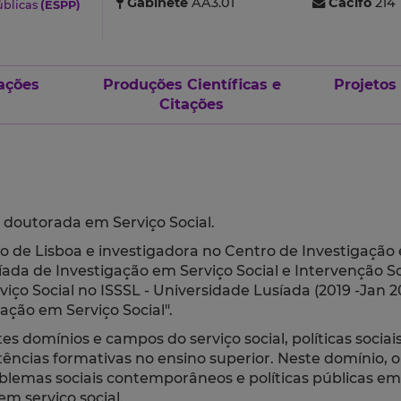
Gabinete
AA3.01
Cacifo
214
úblicas
(ESPP)
ações
Produções Científicas e
Projetos
Citações
e doutorada em Serviço Social.
rio de Lisboa e investigadora no Centro de Investigação 
íada de Investigação em Serviço Social e Intervenção So
rviço Social no ISSSL - Universidade Lusíada (2019 -Ja
ação em Serviço Social".
s domínios e campos do serviço social, políticas sociais
ncias formativas no ensino superior. Neste domínio, o
blemas sociais contemporâneos e políticas públicas em d
m serviço social.