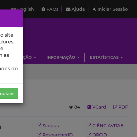
English
FAQs
Ajuda
Iniciar Sessão
o site
dores.
de
m as
INVESTIGAÇÃO
INFORMAÇÃO
ESTATÍSTICAS
ades do
Cookies
84
VCard
PDF
Scopus
CIÊNCIAVITAE
)
ResearcherID
ORCID