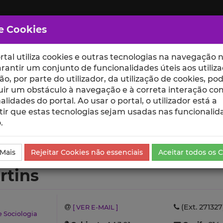
e Cookies
rtal utiliza cookies e outras tecnologias na navegação n
rantir um conjunto de funcionalidades úteis aos utiliza
ção, por parte do utilizador, da utilização de cookies, po
uir um obstáculo à navegação e à correta interação co
scte
ESCOLAS
UNIDADES
alidades do portal. Ao usar o portal, o utilizador está a
ir que estas tecnologias sejam usadas nas funcionalid
.
ículo
 Mais
Rejeitar Cookies não essenciais
Aceitar todos os 
rtins
(Ext. 271327
[ VER E-MAIL ]
e Sociologia