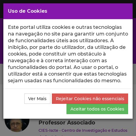
Saltar
para
MENU
Uso de Cookies
o
Conteúdo
Principal
Este portal utiliza cookies e outras tecnologias
na navegação no site para garantir um conjunto
de funcionalidades úteis aos utilizadores. A
inibição, por parte do utilizador, da utilização de
A excelência da investigação e ciência no Iscte
cookies, pode constituir um obstáculo à
navegação e à correta interação com as
funcionalidades do portal. Ao usar o portal, o
Search Button
utilizador está a consentir que estas tecnologias
sejam usadas nas funcionalidades do mesmo.
Ciência_Iscte
Autores
João Sebastião
Currículo
Ver Mais
Rejeitar Cookies não essenciais
João Sebastião
Aceitar todos os Cookies
Professor Associado
CIES-Iscte - Centro de Investigação e Estudos