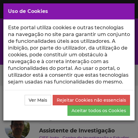
Saltar
para
MENU
Uso de Cookies
o
Conteúdo
Principal
Este portal utiliza cookies e outras tecnologias
na navegação no site para garantir um conjunto
de funcionalidades úteis aos utilizadores. A
inibição, por parte do utilizador, da utilização de
A excelência da investigação e ciência no Iscte
cookies, pode constituir um obstáculo à
navegação e à correta interação com as
funcionalidades do portal. Ao usar o portal, o
Search Button
utilizador está a consentir que estas tecnologias
sejam usadas nas funcionalidades do mesmo.
Ciência_Iscte
Autores
Jorge Alexandre Santos
Ver Mais
Rejeitar Cookies não essenciais
Produções Científicas e Citações
Aceitar todos os Cookies
Jorge Alexandre Santos
Assistente de Investigação
CIES-Iscte - Centro de Investigação e Estudos